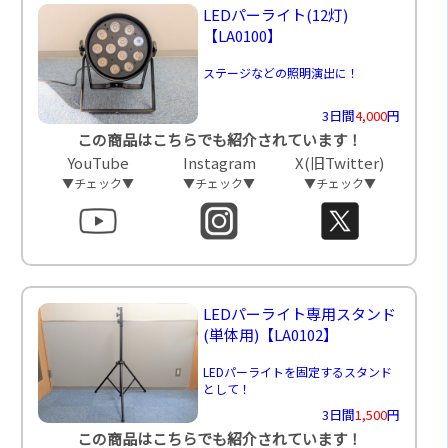
LEDパーライト(12灯)
【LA0100】
ステージなどの照明演出に！
3日間
4,000
円
この商品はこちらでも紹介されています！
YouTube
Instagram
X(旧Twitter)
▼チェック▼
▼チェック▼
▼チェック▼
LEDパーライト専用スタンド
(単体用)
【LA0102】
LEDパーライトを固定するスタンド
として！
3日間
1,500
円
この商品はこちらでも紹介されています！