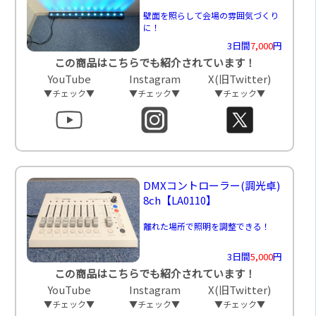
壁面を照らして会場の雰囲気づくり
に！
3日間
7,000
円
この商品はこちらでも紹介されています！
YouTube
Instagram
X(旧Twitter)
▼チェック▼
▼チェック▼
▼チェック▼
DMXコントローラー(調光卓)
8ch
【LA0110】
離れた場所で照明を調整できる！
3日間
5,000
円
この商品はこちらでも紹介されています！
YouTube
Instagram
X(旧Twitter)
▼チェック▼
▼チェック▼
▼チェック▼