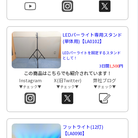
LEDパーライト専用スタンド
(単体用)
【LA0102】
LEDパーライトを固定するスタンド
として！
3日間
1,500
円
この商品はこちらでも紹介されています！
Instagram
X(旧Twitter)
弊社ブログ
▼チェック▼
▼チェック▼
▼チェック▼
フットライト(12灯)
【LA0090】