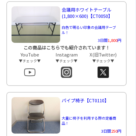
会議用ホワイトテーブル
(1,800×600)
【CT0050】
白色で明るい印象の会議用テーブ
ル！
3日間
1,800
円
この商品はこちらでも紹介されています！
YouTube
Instagram
X(旧Twitter)
▼チェック▼
▼チェック▼
▼チェック▼
パイプ椅子
【CT0110】
大量に椅子を利用する際の定番商
品！
3日間
250
円