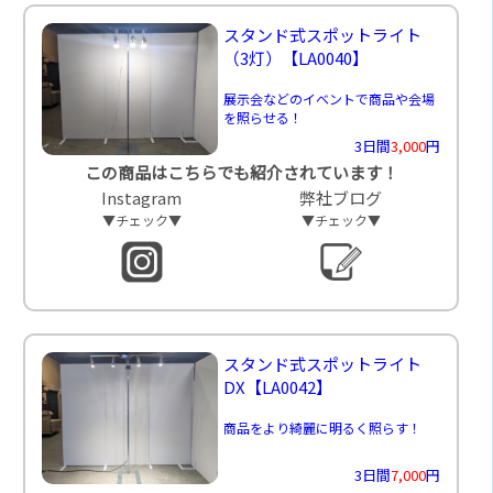
スタンド式スポットライト
（3灯）
【LA0040】
展示会などのイベントで商品や会場
を照らせる！
3日間
3,000
円
この商品はこちらでも紹介されています！
Instagram
弊社ブログ
▼チェック▼
▼チェック▼
スタンド式スポットライト
DX
【LA0042】
商品をより綺麗に明るく照らす！
3日間
7,000
円