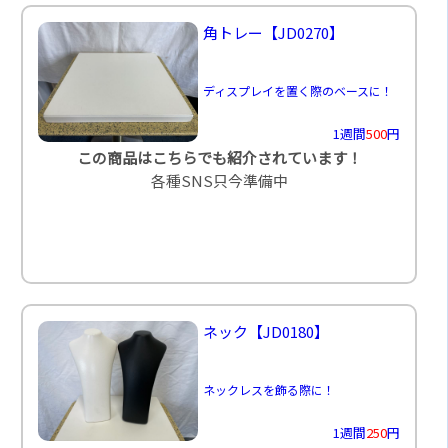
角トレー
【JD0270】
ディスプレイを置く際のベースに！
1週間
500
円
この商品はこちらでも紹介されています！
各種SNS只今準備中
ネック
【JD0180】
ネックレスを飾る際に！
1週間
250
円