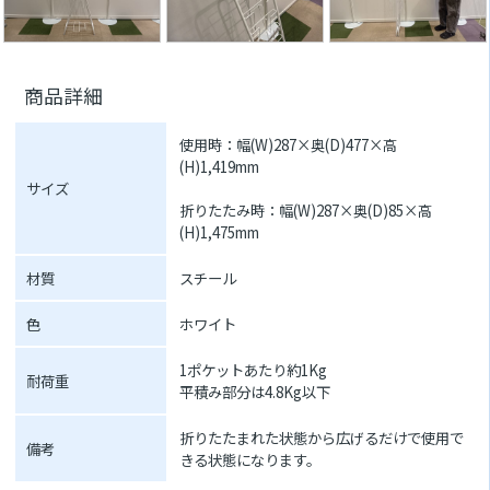
商品詳細
使用時：幅(W)287×奥(D)477×高
(H)1,419mm
サイズ
折りたたみ時：幅(W)287×奥(D)85×高
(H)1,475mm
材質
スチール
色
ホワイト
1ポケットあたり約1Kg
耐荷重
平積み部分は4.8Kg以下
折りたたまれた状態から広げるだけで使用で
備考
きる状態になります。