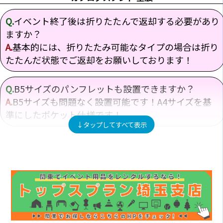
ます！
Q.
イベント終了後は折りたたんで返却する必要があり
ますか？
▼商品ページはこちら
https://t.co/quMtRvlNIU
A.
基本的には、折りたたみ可能なタイプの場合は折り
pic.twitter.com/T25ahul2nu
— 有限会社 トップスプラン (@topsplan_11)
March 19,
たたんだ状態でご返却をお願いしております！
2025
Q.
B5サイズのパンフレットも設置できますか？
カタログスタンド白（10段） のInstagram紹介！
A.
B5サイズも問題なく設置可能です！A4サイズを基
準にしたポケット仕様です！
イベント担当者より現場写真の紹介
Q.
初めてでも簡単に使えますか？
A.
折りたたみ状態から広げるだけで使用できますの
で、初めての方でも簡単に設営できます！
現場担当 成田より
Q.
どのくらいの部数を収納できますか？
展示会会場でカタログスタンドを大量に搬入、設営させ
A.
1ポケットあたり約1kgまで収納可能です！冊子の
て頂きました！