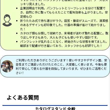
人がぶつかったりすると商品が倒れてしまう可
ッキリ見えました。
能性があります。配置位置にご注意ください。
企業説明会で利用。パンフレットとリーフレットを分けて配置で
き、自然に手に取ってもらえたことで配布効率も上がりました。安
定感も◎
折りたたみ式で持ち運びがラク。設営・撤収がスムーズで、清潔感
商品コメント
のあるデザインも好印象でした。什器の準備が省けて助かりまし
た！
展示会で大活躍の「カタログスタンド
カタログ類も分類して収納でき、来場者が迷わず取れる配置に。取
白（10段）」です！7段よりも多くのパンフレットな
り出しやすさもあり、大人も子どもも使いやすい設計です。
どを入れることが出来るので、使用用途によっては
パンフレットが乱れることなく、終始きれいな状態を保てました。
細部まで配慮が行き届いており、スタッフからも好評でした！
こちらをお勧めいたします。
どちらも展示会でぜひ使用していただきたい商品に
なります！
ご利用いただきありがとうございます！使いやすさやデザイン面、安
全性までご満足いただけたとのこと、大変嬉しく思います。今後も便
利で安心して使える什器を目指してまいります。ぜひまたご活用くだ
さい！
カタログスタンド白（10段） についてのSNS紹介！
展示会などのブースで必須な「カタログスタンド」
よくある質問
7段のカタログスタンドの他に10段もあります！☺️
ご利用の用途や、資料の多さによって、お選びください！
カタログスタンド 全般
折りたたみ式なので、広げるだけですぐにご使用いただけ