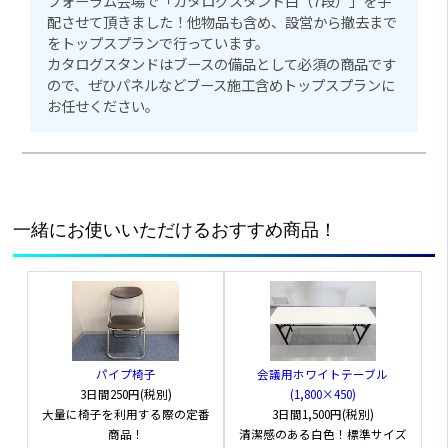
フォーラム会場で「カタログスタンド白（7段）」を手
配させて頂きました！他物品も含め、設営から撤去まで
をトップスプランで行っています。
カタログスタンドはブースの備品として必須の商品です
ので、ぜひパネルなどブース施工含めトップスプランに
お任せください。
カタログスタンド白（10段）
【EX0301】
一緒にお使いいただけるおすすめ商品！
商品詳細
使用時：幅(W)270×奥(D)400×高
(H)1,460mm
会議用ホワイトテーブル
パイプ椅子
サイズ
(1,800×450)
3日間
250円(税別)
折りたたみ時：幅(W)270×奥(D)100×高
3日間
1,500円(税別)
大量に椅子を利用する際の定番
(H)1,500mm
清潔感のある白色！標準サイズ
商品！