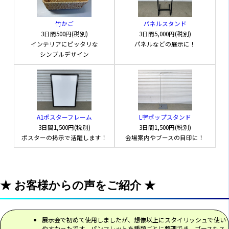
この商品のおすすめポイント
竹かご
パネルスタンド
3日間
500円(税別)
3日間
5,000円(税別)
インテリアにピッタリな
パネルなどの展示に！
白色の本体が展示会で映えます！
シンプルデザイン
折りたたみ式で組みたてが簡単です。
全国最安値を目指しております！
A1ポスターフレーム
L字ポップスタンド
長期レンタルの場合は長期割引を適用させて頂
3日間
1,500円(税別)
3日間
1,500円(税別)
きますので、お気軽にお問い合わせください！
ポスターの掲示で活躍します！
会場案内やブースの目印に！
この商品の注意事項
★ お客様からの声をご紹介 ★
後ろの支え部分のフックを必ず固定してから使
用してください。
展示会で初めて使用しましたが、想像以上にスタイリッシュで使い
やすかったです。パンフレットを種類ごとに整理でき、ブースもス