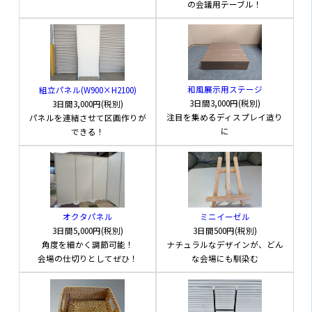
の会議用テーブル！
材質
スチール
色
ホワイト
重量
5.2kg
和風展示用ステージ
組立パネル(W900×H2100)
折りたたまれた状態から広げるだけで使用で
3日間
3,000円(税別)
3日間
3,000円(税別)
きる状態になります。
注目を集めるディスプレイ造り
パネルを連結させて区画作りが
備考
上部プレートのサイズは幅234×高さ100mm
に
できる！
になります。
2,500
円(税別)
レンタル料金
3日間
オクタパネル
ミニイーゼル
3日間
5,000円(税別)
3日間
500円(税別)
角度を細かく調節可能！
ナチュラルなデザインが、どん
会場の仕切りとしてぜひ！
な会場にも馴染む
無料見積り依頼をする