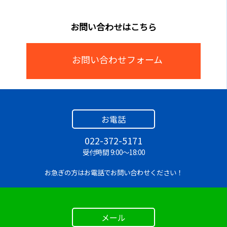
厚みによりますが、1段あたり数十冊程度が目安で
こちらは「カタログスタンド白（7段）」と「カタログ
す！
スタンド白（10段）」段を並べて持った写真になりま
す。
お問い合わせはこちら
Q.
清掃は必要ですか？
A.
通常使用で特別な清掃は不要です！大きな汚れが付
お問い合わせフォーム
いた場合は軽く拭き取っていただければ問題ありませ
ん！
Q.
当日回収は可能ですか？
お電話
A.
事前にご相談いただければ当日回収も対応可能で
す！
022-372-5171
受付時間 9:00～18:00
Q.
会場指定時間に搬入できますか？
お急ぎの方はお電話でお問い合わせください！
A.
会場指定時間に合わせた搬入が可能です！事前に搬
入条件をお知らせください！
メール
Q.
配送エリアはどこまで対応していますか？