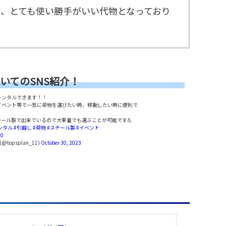
、とても使い勝手がいい代物となっており
ついてのSNS紹介！
レンタルできます！！
イベント等で一気に荷物を運びたい時、移動したい時に便利で
スチール製で出来ているので大重量でも運ぶことが可能です💪
ンタル
#引越し
#荷物
#スチール製
#イベント
c0
topsplan_11)
October 30, 2023