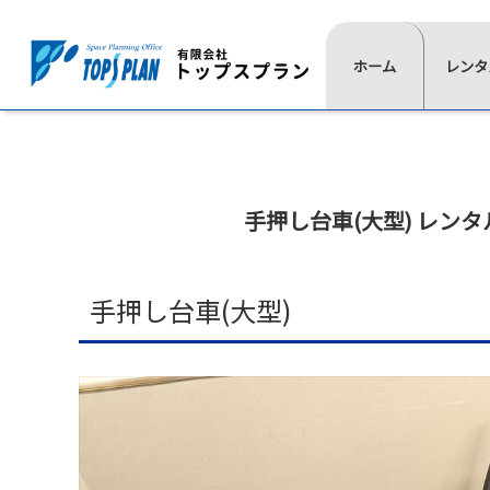
レ
ホーム
一
レンタ
よ
ン
覧
く
タ
⋙
は
あ
ル
ト
こ
る
ッ
の
ち
質
プ
流
手押し台車(大型) レン
ら
問
ペ
≫
≫
≫
≫
れ
イ
椅
展
通
ー
ベ
子
示
信
ジ
ン
用
映
≫
手押し台車(大型)
ト
品
像
⋘
テ
用
ー
≫
≫
品
ブ
照
式
≫
ル
明
典
≫
≫
≫
≫
テ
用
≫
≫
レ
現
活
代
ン
品
会
音
ン
場
動
表
ト
場
響
≫
タ
実
紹
挨
≫
設
宝
≫
ル
績
介
拶
ス
営
飾
ゲ
商
≫
≫
≫
テ
用
デ