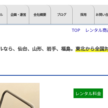
ル
企画・運営
会社概要
ブログ
採用
お問い
⋙
⋙
⋙
⋙
⋙
TOP
レンタル商
企
会
ブ
採
お
画・
社
ロ
用
問
運
概
グ
ペ
い
タルなら
、
仙台、山形、岩手、福島。
東北から全国
営
要
一
ー
合
ペ
ペ
覧
ジ
わ
ー
ー
は
ト
せ
ジ
ジ
こ
ッ
⋘
イ
求
ト
ト
ち
プ
ン
人
ッ
ッ
ら
⋘
タ
情
≫
プ
プ
⋘
フ
ビ
報
スタ
レンタル料金
ォ
⋘
⋘
ュ
ッ
ー
ム
≫
≫
ー
≫
≫
≫
≫
フ・
か
正社
社
イ
棚・
会
椅