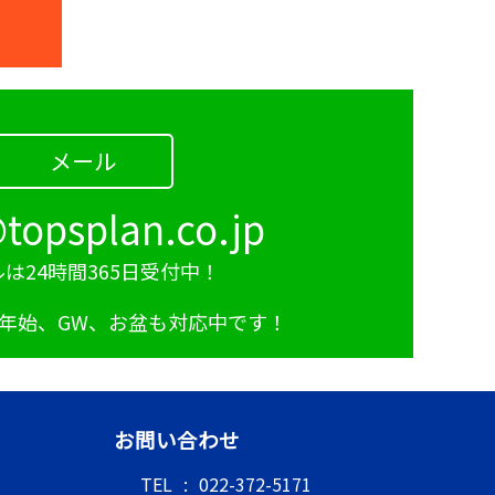
メール
で停車をお願いします！
topsplan.co.jp
は24時間365日受付中！
年始、GW、お盆も対応中です！
お問い合わせ
TEL
:
022-372-5171