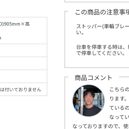
示
こ
パ
ス
ン
ー
タ
用
ち
ネ
タ
ト
イ
ッ
この商品の注意事
品
ら
ル
ッ
21
ン
フ
紹
紹
フ
グ
タ
介
≫
介
ル
ビ
D)905mm×高
≫
ストッパー(車輪ブレ
サ
≫
ー
ュ
MC（司
ン
い。
式
プ
ー
会者）
プ
典
m
≫
リ
用
埼
ン
台車を停車する時は、
品
玉
グ
紹
で停車してください。
支
ス
介
店
タ
社
ッ
員
フ
イ
商品コメント
≫
ン
配
タ
信
こちら
ビ
)は付いておりません
ス
ュ
タ
ります。
ー
ッ
ている
フ
≫
なって
キ
ッ
なっておりますので、使
チ