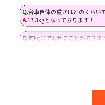
Q.
台車自体の重さはどのくらい
A.
13.3kgとなっております！
Q.
何kgまで載せることができま
A.
耐荷重は300kgですのでか
Q.
荷台部分のサイズを教えてく
A.
幅(W)610mm×奥(D)905mm
Q.
使わない時は折り畳んでおく
A.
持ち手部分を折りたたむと高さ