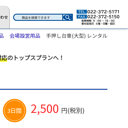
合わせ
品
会場設営用品
手押し台車(大型) レンタル
対応
のトップスプランへ！
2,500
円(税別)
3日間