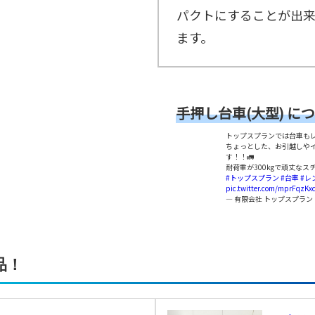
ン
パクトにすることが出来
カ
ー
ます。
≫
も
ぎ
り
ス
タ
手押し台車(大型) に
ッ
フ
トップスプランでは台車も
ちょっとした、お引越しや
≫
す！！🚛
着
耐荷重が300kgで頑丈な
ぐ
#トップスプラン
#台車
#レ
る
pic.twitter.com/mprFqzKx
み
— 有限会社 トップスプラン (@
ス
タ
ッ
フ
品！