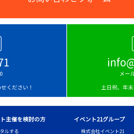
きますか？
で、ご相談ください！
ありますか？
め、動きやすく危険なため必ず水平な場所
71
info@
0
メール
わせください！
土日祝、年末
車
もございます！
？
ト主催を検討の方
イベント21グループ
お気軽にお問い合わせください！
タルする
株式会社イベント21