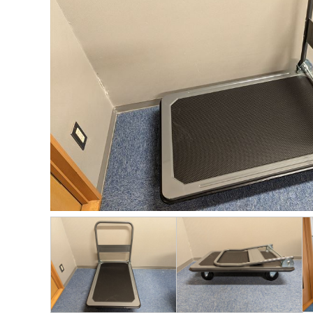
ー
品
タ
プ
カ
ー
品
ィ
ム
一
イ
ロ
タ
ジ
ス
≫
覧
プ
モ
ロ
プ
≫
生
≫
別
ー
グ
レ
パ
活
ト
商
シ
≫
イ
ネ
家
ピ
品
ョ
関
用
ル
電
ッ
ン
≫
東
品
ク
動
感
HP
≫
画
≫
動
≫
呉
ニ
の
≫
イ
服
ュ
輪
採
ベ
用
ー
ス
用
ン
品
ス
ト
情
ト
ー
報
≫
21
リ
企
≫
グ
ー
画・
イ
ル
運営
≫
ン
ー
私
タ
プ
≫
の
ビ
お
≫
彩
ュ
す
問
り
ー
す
い
あ
め
≫
合
る
サ
ブ
わ
人
ー
ロ
せ
生
ビ
グ
ス
≫