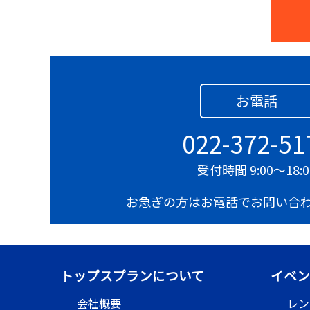
Q.
商品を届けてもらうことはで
A.
納品場所や日時によりますの
お電話
Q.
使用する際に注意することは
A.
ストッパーが付いていないた
022-372-51
受付時間 9:00～18:0
Q.
小さめの台車はありますか？
お急ぎの方はお電話でお問い合
A.
軽量でコンパクトな
手押し台
Q.
何台までレンタルできますか
トップスプランについて
イベン
A.
在庫を確認いたしますので、
会社概要
レン