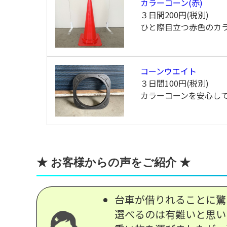
カラーコーン(赤)
３日間
200円(税別)
ひと際目立つ赤色のカ
コーンウエイト
３日間
100円(税別)
カラーコーンを安心し
★ お客様からの声をご紹介 ★
台車が借りれることに驚
選べるのは有難いと思い