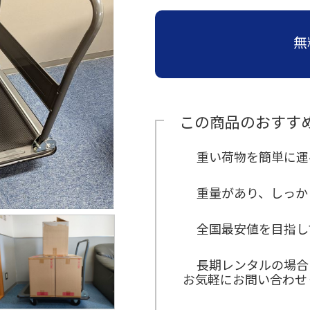
≫
≫
≫
≫
≫
運営
ら
員
員
ン
収納
場
子・
お
経
ビ
イ
主
の
≫
≫
(新
イ
サポ
タ
紹介
設
テー
す
営
ジ
ン
要
お
運
キ
卒・
ン
ー
営
ブル
≫
ート
す
理
ョ
タ
取
問
無
営
ャ
中
タ
ン
紹
紹介
イ
め
念
ン
ビ
引
い
ス
ン
途)
ビ
介
≫
ベ
≫
セ
ュ
先
合
タ
ペ
≫
≫
ュ
≫
地
ン
≫
照
ッ
ー
わ
ッ
ー
事
企
≫
ー
アル
域
ト
呉
明・
ト
せ
フ
ン
業
業
≫
主
バイ
≫
貢
用
服
音響
商
は
ス
定
情
会
要
≫
ト・
求
献
品
用
紹介
品
こ
タ
義
報
社
仕
受
パー
人
紹
品
この商品のおすす
≫
≫
ち
ッ
の
入
付
≫
≫
ト
イ
介
紹
埼
生
ら
フ
雰
先
ス
ミ
事
ン
介
≫
玉
≫
活
囲
≫
タ
≫
ッ
業
≫
タ
会社
重い荷物を簡単に運
支
ス
≫
家
気
メ
ッ
ア
シ
内
関
ビ
訪
店
テ
宝
電
ー
フ
ン
ョ
容
≫
東
ュ
問・
紹
ー
飾
紹
ル
ケ
ン
地
の
ー
≫
≫
イン
重量があり、しっか
介
ジ
デ
介
か
ー
域
お
誘
≫
代
ター
≫
紹
ィ
≫
≫
ら
ト
貢
問
導
コ
表
ン
イ
介
ス
採
そ
の
ス
献
い
ス
ア
挨
ベ
全国最安値を目指し
プ
用
≫
の
お
タ
合
タ
バ
拶
≫
ン
レ
テ
他
問
ッ
わ
≫
ッ
リ
沿
ト
イ
ン
い
フ
せ
社
フ
ュ
革
デ
紹
長期レンタルの場合
ト
合
は
内
≫
ー
ィ
介
≫
お気軽にお問い合わせ
紹
わ
行
ブ
≫
レ
進
介
≫
せ
事
ー
イ
ク
行
展
は
≫
ス
ベ
タ
ス