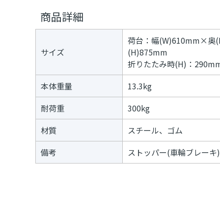
デ
≫
商品詳細
ジ
パ
タ
フ
ル
ォ
荷台：幅(W)610mm×奥(
コ
ー
ン
サイズ
(H)875mm
マ
テ
ー
折りたたみ時(H)：290m
ン
ツ
本体重量
13.3kg
≫
ト
プ
耐荷重
300kg
ネ
イ
タ
材質
スチール、ゴム
ー
≫
備考
ストッパー(車輪ブレーキ
メ
デ
ィ
ア