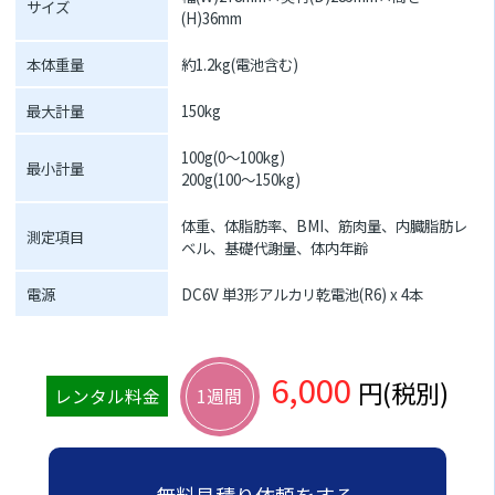
サイズ
(H)36mm
本体重量
約1.2kg(電池含む)
最大計量
150kg
100g(0～100kg)
最小計量
200g(100～150kg)
体重、体脂肪率、BMI、筋肉量、内臓脂肪レ
測定項目
ベル、基礎代謝量、体内年齢
電源
DC6V 単3形アルカリ乾電池(R6) x 4本
6,000
円(税別)
レンタル料金
1週間
無料見積り依頼をする