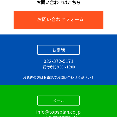
お問い合わせはこちら
Q.
操作は難しいですか？
A.
乗るだけで測定できるシンプル操作なので、初めて
の方でも安心して使えます！
お問い合わせフォーム
Q.
イベントで使えますか？
A.
はい、健康イベントやフィットネスブースなどで非
常に人気があり、来場者の関心を高めるツールとして
お電話
活躍します！
022-372-5171
受付時間 9:00～18:00
Q.
持ち運びは簡単ですか？
A.
軽量コンパクト設計のため、移動や設置もスムーズ
お急ぎの方はお電話でお問い合わせください！
に行えます！
Q.
どのような人におすすめですか？
メール
A.
健康管理・ダイエット・筋トレなど、自分の体を数
値で把握したい方におすすめです！
info@topsplan.co.jp