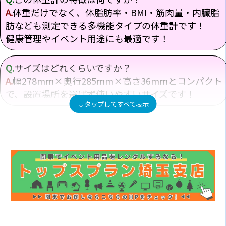
A.
体重だけでなく、体脂肪率・BMI・筋肉量・内臓脂
肪なども測定できる多機能タイプの体重計です！
健康管理やイベント用途にも最適です！
Q.
サイズはどれくらいですか？
A.
幅278mm×奥行285mm×高さ36mmとコンパクト
で、設置場所を選ばず使いやすいサイズです！
Q.
重量はどれくらいですか？
A.
約1.2kgと軽量なので、持ち運びや設置も簡単に行
えます！イベント現場でも扱いやすい仕様です！
Q.
なぜ体重以外も測れるのですか？
A.
体組成計機能により、体の構成要素まで分析できる
ため、より正確な健康状態の把握が可能です！