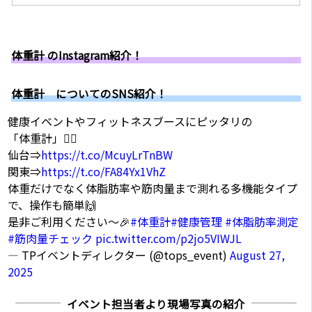
体重計 のInstagram紹介！
体重計 についてのSNS紹介！
健康イベントやフィットネスブースにピッタリの
「体重計」🏋️‍♂️
仙台⇒
https://t.co/McuyLrTnBW
関東⇒
https://t.co/FA84Yx1VhZ
体重だけでなく体脂肪率や筋肉量まで測れる多機能タイプ
で、操作も簡単🙌
是非ご利用ください～🎉
#体重計
#健康管理
#体脂肪率測定
#筋肉量チェック
pic.twitter.com/p2jo5VIWJL
— TPイベントディレクター (@tops_event)
August 27,
2025
イベント担当者より現場写真の紹介