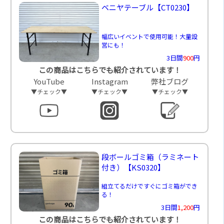
ベニヤテーブル
【CT0230】
幅広いイベントで使用可能！大量設
営にも！
3日間
900
円
この商品はこちらでも紹介されています！
YouTube
Instagram
弊社ブログ
▼チェック▼
▼チェック▼
▼チェック▼
段ボールゴミ箱（ラミネート
付き）
【KS0320】
組立てるだけですぐにゴミ箱ができ
る！
3日間
1,200
円
この商品はこちらでも紹介されています！