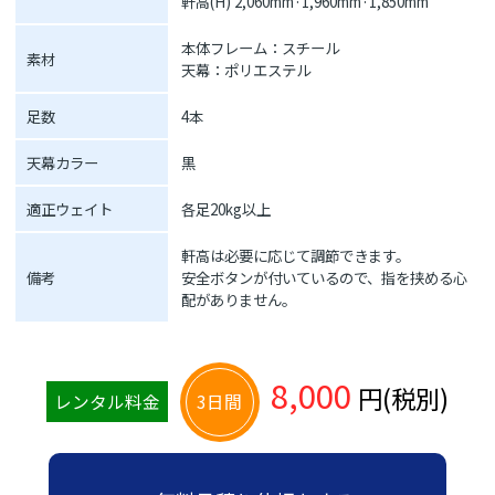
軒高(H) 2,060mm·1,960mm·1,850mm
本体フレーム：スチール
素材
天幕：ポリエステル
足数
4本
天幕カラー
黒
適正ウェイト
各足20kg以上
軒高は必要に応じて調節できます。
備考
安全ボタンが付いているので、指を挟める心
配がありません。
8,000
円(税別)
レンタル料金
3日間