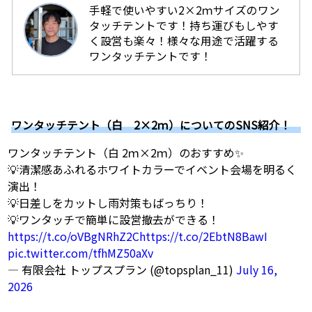
手軽で使いやすい2×2ｍサイズのワン
タッチテントです！持ち運びもしやす
く設営も楽々！様々な用途で活躍する
ワンタッチテントです！
ワンタッチテント（白 2×2ｍ）についてのSNS紹介！
ワンタッチテント（白 2ｍ×2ｍ）のおすすめ✨
💡清潔感あふれるホワイトカラーでイベント会場を明るく
演出！
💡日差しをカットし雨対策もばっちり！
💡ワンタッチで簡単に設営撤去ができる！
https://t.co/oVBgNRhZ2C
https://t.co/2EbtN8BawI
pic.twitter.com/tfhMZ50aXv
— 有限会社 トップスプラン (@topsplan_11)
July 16,
2026