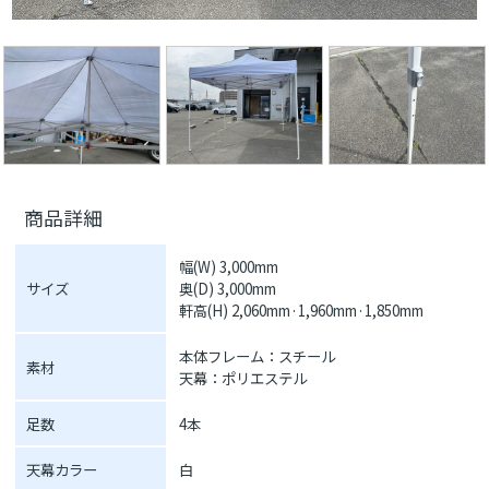
商品詳細
幅(W) 3,000mm
サイズ
奥(D) 3,000mm
軒高(H) 2,060mm·1,960mm·1,850mm
本体フレーム：スチール
素材
天幕：ポリエステル
足数
4本
天幕カラー
白