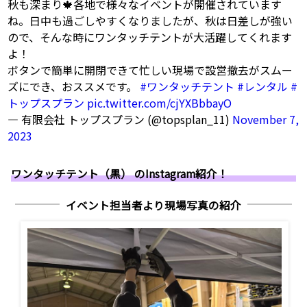
秋も深まり🍁各地で様々なイベントが開催されています
ね。日中も過ごしやすくなりましたが、秋は日差しが強い
ので、そんな時にワンタッチテントが大活躍してくれます
よ！
ボタンで簡単に開閉できて忙しい現場で設営撤去がスムー
ズにでき、おススメです。
#ワンタッチテント
#レンタル
#
トップスプラン
pic.twitter.com/cjYXBbbayO
— 有限会社 トップスプラン (@topsplan_11)
November 7,
2023
ワンタッチテント（黒） のInstagram紹介！
イベント担当者より現場写真の紹介