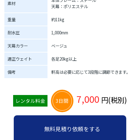
素材
天幕：ポリエステル
重量
約11kg
耐水圧
1,000mm
天幕カラー
ベージュ
適正ウェイト
各足20kg以上
備考
軒高は必要に応じて3段階に調節できます。
7,000
円(税別)
レンタル料金
3日間
無料見積り依頼をする