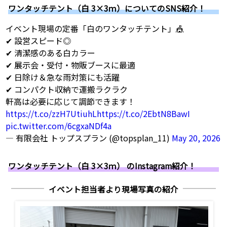
ワンタッチテント（白 3×3ｍ）についてのSNS紹介！
イベント現場の定番「白のワンタッチテント」🎪
✔ 設営スピード◎
✔ 清潔感のある白カラー
✔ 展示会・受付・物販ブースに最適
✔ 日除け＆急な雨対策にも活躍
✔ コンパクト収納で運搬ラクラク
軒高は必要に応じて調節できます！
https://t.co/zzH7UtiuhL
https://t.co/2EbtN8BawI
pic.twitter.com/6cgxaNDf4a
— 有限会社 トップスプラン (@topsplan_11)
May 20, 2026
ワンタッチテント（白 3×3ｍ） のInstagram紹介！
イベント担当者より現場写真の紹介