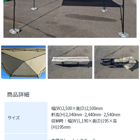
商品詳細
幅(W)2,500×奥(D)2,500mm
軒高(H)2,340mm·2,440mm·2,540mm
サイズ
収納時：幅(W)1,190×奥(D)195×高
(H)195mm
本体フレーム：スチール