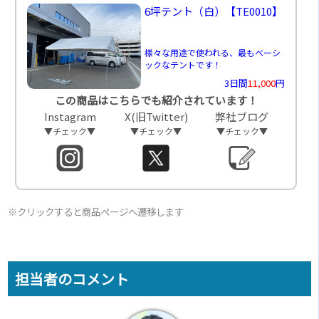
6坪テント（白）
【TE0010】
様々な用途で使われる、最もベーシ
ックなテントです！
3日間
11,000
円
この商品はこちらでも紹介されています！
Instagram
X(旧Twitter)
弊社ブログ
▼チェック▼
▼チェック▼
▼チェック▼
※クリックすると商品ページへ遷移します
担当者のコメント