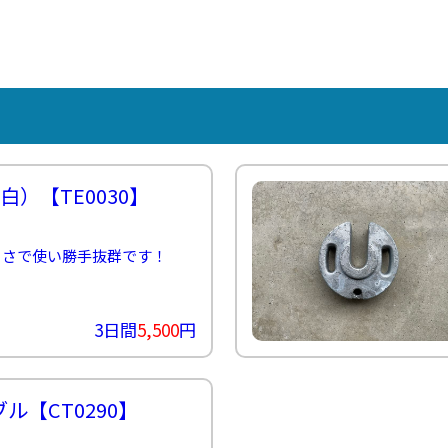
示
こ
パ
ス
ン
ー
タ
用
ち
ネ
タ
ト
イ
ッ
品
ら
ル
ッ
21
ン
フ
紹
紹
フ
グ
タ
介
≫
介
ル
ビ
≫
サ
≫
ー
ュ
MC（司
ン
式
プ
ー
会者）
プ
典
≫
リ
用
埼
ン
品
玉
グ
紹
支
（白）
【TE0030】
ス
介
店
タ
社
ッ
員
フ
きさで使い勝手抜群です！
イ
≫
ン
配
タ
信
ビ
ス
ュ
3日間
5,500
円
タ
ー
ッ
フ
≫
ブル
【CT0290】
キ
ッ
チ