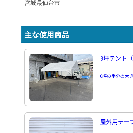
宮城県仙台市
デ
≫
ジ
パ
タ
フ
ル
ォ
コ
ー
ン
主な使用商品
マ
テ
ー
ン
ツ
≫
3坪テント
ト
プ
ネ
イ
6坪の半分の大
タ
ー
≫
メ
デ
ィ
ア
屋外用テー