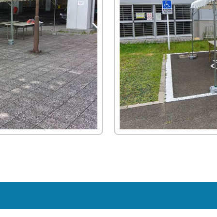
≫
≫
≫
≫
≫
運営
ら
員
員
ン
収納
場
子・
お
経
ビ
イ
主
の
≫
≫
(新
イ
サポ
タ
紹介
設
テー
す
営
ジ
ン
要
お
運
キ
卒・
ン
ー
営
ブル
≫
ート
す
理
ョ
タ
取
問
営
ャ
中
タ
ン
紹
紹介
イ
め
念
ン
ビ
引
い
ス
ン
途)
ビ
介
≫
ベ
≫
セ
ュ
先
合
タ
ペ
≫
≫
ュ
≫
地
ン
≫
照
ッ
ー
わ
ッ
ー
事
企
≫
ー
アル
域
ト
呉
明・
ト
せ
フ
ン
業
業
≫
主
バイ
≫
貢
用
服
音響
商
は
ス
定
情
会
要
≫
ト・
求
献
品
用
紹介
品
こ
タ
義
報
社
仕
受
パー
人
紹
品
≫
≫
ち
ッ
の
入
付
≫
≫
ト
イ
介
紹
埼
生
ら
フ
雰
先
ス
ミ
事
ン
介
≫
玉
≫
活
囲
≫
タ
≫
ッ
業
≫
タ
会社
支
ス
≫
家
気
メ
ッ
ア
シ
内
関
ビ
訪
店
テ
宝
電
ー
フ
ン
ョ
容
≫
東
ュ
問・
紹
ー
飾
紹
ル
ケ
ン
地
の
ー
≫
≫
イン
介
ジ
デ
介
か
ー
域
お
誘
≫
代
ター
≫
紹
ィ
≫
≫
ら
ト
貢
問
導
コ
表
ン
イ
介
ス
採
そ
の
ス
献
い
ス
ア
挨
ベ
プ
用
≫
の
お
タ
合
タ
バ
拶
≫
ン
レ
テ
他
問
ッ
わ
≫
ッ
リ
沿
ト
イ
ン
い
フ
せ
社
フ
ュ
革
デ
紹
ト
合
は
内
≫
ー
ィ
介
≫
紹
わ
行
ブ
≫
レ
進
介
≫
せ
事
ー
イ
ク
行
展
は
≫
ス
ベ
タ
ス