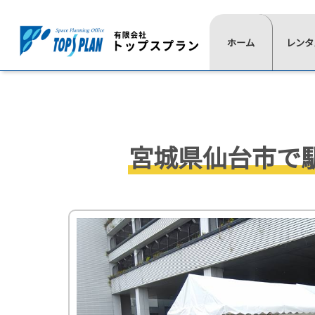
レ
ホーム
一
レンタ
よ
ン
覧
く
タ
⋙
は
あ
ル
ト
こ
る
ッ
の
ち
質
プ
流
ら
問
宮城県仙台市で
ペ
≫
≫
≫
≫
れ
イ
椅
展
通
ー
ベ
子
示
信
ジ
ン
用
映
≫
ト
品
像
⋘
テ
用
ー
≫
≫
品
ブ
照
式
≫
ル
明
典
≫
≫
≫
≫
テ
用
≫
≫
レ
現
活
代
ン
品
会
音
ン
場
動
表
ト
場
響
≫
タ
実
紹
挨
≫
設
宝
≫
ル
績
介
拶
ス
営
飾
ゲ
商
≫
≫
≫
テ
用
デ