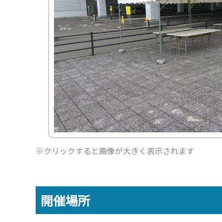
ー
品
タ
プ
カ
ー
品
ィ
ム
一
イ
ロ
タ
ジ
ス
≫
覧
プ
モ
ロ
プ
≫
生
≫
別
ー
グ
レ
パ
活
ト
商
シ
≫
イ
ネ
家
ピ
品
ョ
関
用
ル
電
ッ
ン
≫
東
品
ク
動
感
HP
≫
画
≫
動
≫
呉
ニ
の
≫
イ
服
ュ
輪
採
ベ
用
ー
ス
用
ン
品
ス
ト
情
ト
ー
報
≫
21
リ
企
≫
グ
ー
画・
イ
ル
運営
≫
ン
ー
※クリックすると画像が大きく表示されます
私
タ
プ
≫
の
ビ
お
≫
彩
ュ
す
問
り
ー
す
い
あ
め
≫
合
る
開催場所
サ
ブ
わ
人
ー
ロ
せ
生
ビ
グ
ス
≫