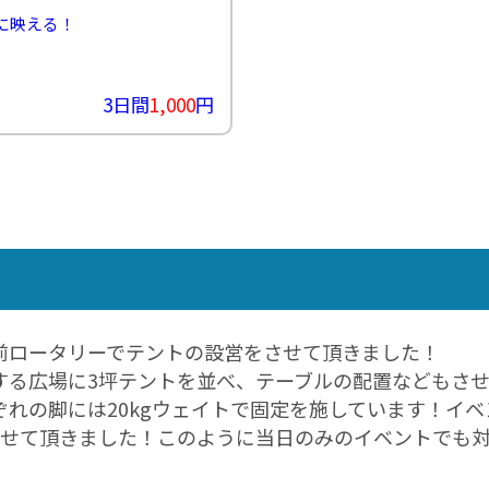
ン
に映える！
カ
ー
≫
も
3日間
1,000
円
ぎ
り
ス
タ
ッ
フ
≫
着
ぐ
る
み
ス
タ
前ロータリーでテントの設営をさせて頂きました！
ッ
する広場に3坪テントを並べ、テーブルの配置などもさ
フ
ぞれの脚には20kgウェイトで固定を施しています！イ
させて頂きました！このように当日のみのイベントでも