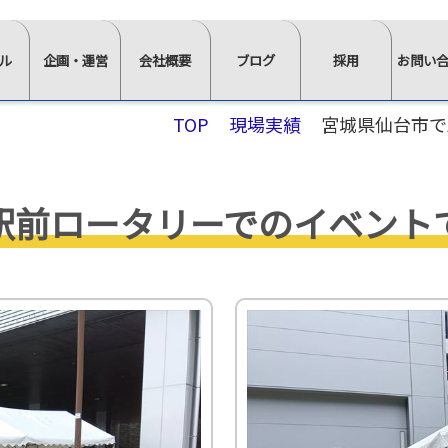
ル
企画・運営
会社概要
ブログ
採用
お問い
⋙
⋙
⋙
⋙
⋙
TOP
現場実績
宮城県仙台市で
企
会
ブ
採
お
画・
社
ロ
用
問
運
概
グ
ペ
い
駅前ロータリーでのイベント
営
要
一
ー
合
ペ
ペ
覧
ジ
わ
ー
ー
は
ト
せ
ジ
ジ
こ
ッ
⋘
イ
求
ト
ト
ち
プ
ン
人
ッ
ッ
ら
⋘
タ
情
≫
プ
プ
⋘
フ
ビ
報
スタ
ォ
⋘
⋘
ュ
ッ
ー
ム
≫
≫
ー
≫
≫
≫
≫
フ・
か
正社
社
イ
棚・
会
椅