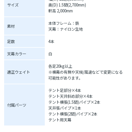
サイズ
奥(D) 1.5間(2,700mm)
軒高 2,000mm
本体フレーム：鉄
素材
天幕：ナイロン生地
足数
4本
天幕カラー
白
各足20kg以上
適正ウェイト
※横幕の有無や天候/風速などで変更になる
可能性があります。
テント足部分×4本
テント天井斜め部分×4本
テント横張(1.5間)パイプ×2本
付属パーツ
天井張パイプ×1本
テント横張(2間)パイプ×2本
テント用天幕