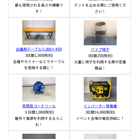
最も使用される長さの横幕で
テントを止める際にご使用くだ
す！
さい！
会議用テーブル(1,800×450)
パイプ椅子
3日間
1,500(税別)
3日間
250(税別)
会議やセミナーなどでテーブル
大量に椅子を利用する際の定番
を使用する際に！
商品！
防雨型コードリール
インバーター発電機
３日間
1,000(税別)
3日間
14,000(税別)
屋外で電源を利用するならこ
イベント会場の電気供給に！
れ！