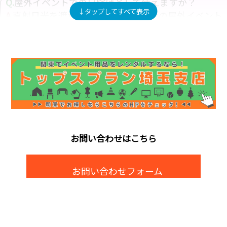
Q.
屋外イベントでの日除けとして使えますか？
A.
直射日光を遮れるため、夏場の仙台の屋外イベント
で日除け対策として有効です！
Q.
3坪テントはスタッフ待機場所にも使えますか？
A.
控室やスタッフ待機スペースとしても利用でき、運
営効率向上に役立ちます！
Q.
地面がアスファルトでも設営できますか？
A.
アスファルトやコンクリート上でも重りを使用して
お問い合わせはこちら
安全に設営可能です！
Q.
芝生や土の上でも設置できますか？
お問い合わせフォーム
A.
芝生や土の地面にも対応しており、公園イベントや
学校行事でも使用できます！
Q.
複数張りを並べて設置することは可能ですか？