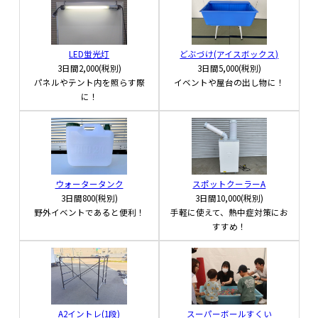
LED蛍光灯
どぶづけ(アイスボックス)
3日間
2,000(税別)
3日間
5,000(税別)
パネルやテント内を照らす際
イベントや屋台の出し物に！
に！
ウォータータンク
スポットクーラーA
3日間
800(税別)
3日間
10,000(税別)
野外イベントであると便利！
手軽に使えて、熱中症対策にお
すすめ！
A2イントレ(1段)
スーパーボールすくい