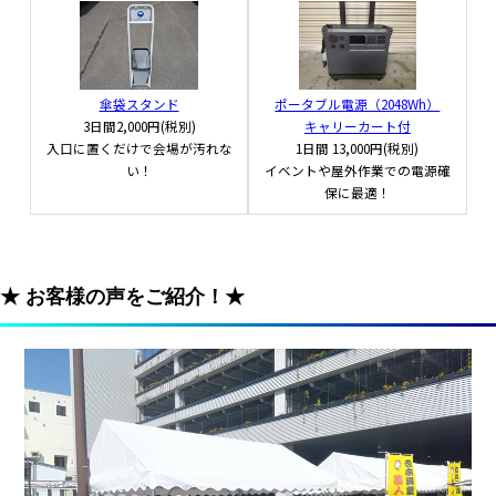
傘袋スタンド
ポータブル電源（2048Wh）
3日間
2,000円(税別)
キャリーカート付
入口に置くだけで会場が汚れな
1日間
13,000円(税別)
い！
イベントや屋外作業での電源確
保に最適！
★ お客様の声をご紹介！★