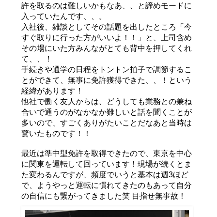
許を取るのは難しいかもなあ、、と諦めモードに
入っていたんです、、。
入社後、雑談としてその話題を出したところ「今
すぐ取りに行った方がいいよ！！」と、上司含め
その場にいた方みんながとても背中を押してくれ
て、、！
手続きや通学の日程をトントン拍子で調節するこ
とができて、無事に免許獲得できた、、！という
経緯があります！
他社で働く友人からは、どうしても業務との兼ね
合いで通うのがなかなか難しいと話を聞くことが
多いので、すごくありがたいことだなあと当時は
驚いたものです！！
最近は準中型免許を取得できたので、東京を中心
に関東を運転して回っています！現場が続くとま
た変わるんですが、頻度でいうと基本は週3ほど
で、ようやっと運転に慣れてきたのもあって自分
の自信にも繋がってきました笑 目指せ無事故！