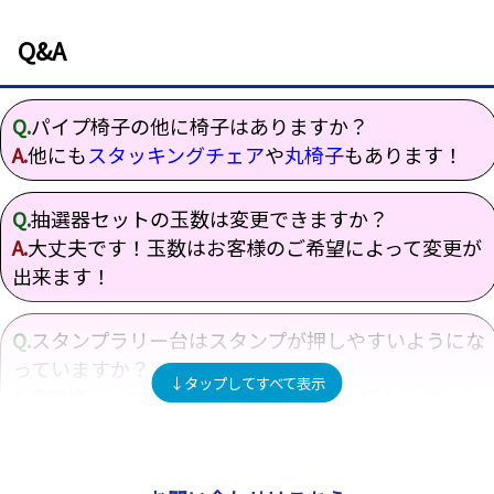
Q&A
Q.
パイプ椅子の他に椅子はありますか？
A.
他にも
スタッキングチェア
や
丸椅子
もあります！
Q.
抽選器セットの玉数は変更できますか？
A.
大丈夫です！玉数はお客様のご希望によって変更が
出来ます！
Q.
スタンプラリー台はスタンプが押しやすいようにな
っていますか？
A.
透明塩化ビニールが敷いてあるので、押しやすいよ
うになっております！
Q.
ガラポンセットだけ借りることはできますか？