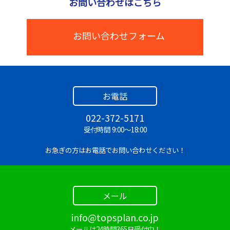
お問い合わせはこちら
A.
大丈夫です！商品はそれぞれ個別にレンタルできま
す！
お問い合わせフォーム
Q.
パネルスタンドとポスターフレームはセットです
か？
A.
セットではありませんので、どちらも必要な場合は
併せてレンタルすることをおすすめいたします！
お電話
022-372-5171
Q.
スタンプラリー台は屋外でも使用できますか？
受付時間 9:00～18:00
A.
使用出来ますが、雨でぬれないようご注意くださ
い！
お急ぎの方はお電話でお問い合わせください！
Q.
屋外用テーブルはどのくらいの大きさですか？
A.
幅(W)1,800mm×奥(D)450mm×高(H)700mmとな
メール
っています！
info@topsplan.co.jp
メールは24時間365日受付中！