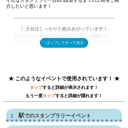
そんなスタンプラリー台Bの設置するまでの工程をご紹
介したいと思います！
2.
上部の棒金具を外します！
スタンプラリー台の背板部分にポスターの入れ方をご紹介
Bタイプだと台の方を取り外せます！
いたします！
1.
土台はしっかりと組みあがっています！
まずスタンプラリー台の上部に棒金具があり、取り外すこ
Bタイプだとなんと、台が取り外せるんです！取り外す機
とが出来ます！
スタンプラリーの組み立ては非常にシンプルで簡単となっ
棒の少ししたの両脇に黒い丸いプラスチック製の飛び出て
会は少ないのかもしれないですがコードをくぐらせるのに
ております！商品をお届けさせて頂く時からベースの土台
いるところがありますね！
は組み立てられた状態でお届けさせて頂いております！
そちらをくるくると手で回していくと上部棒金具を取り外
一度外したい、外した状態で使用したい時などにオススメ
します！凄く簡単です！
となります！
2.
六角レンチで金具を外します！
このようなイベントで使用されています！
背板部分の一番上の両サイドを見て貰うと、六角レンチの
差込口があります！
3.
タップ
すると詳細が表示されます！
ポスターを入れます！
そちらに六角レンチを差し込みクルクルと両側を回すと上
上部の棒金具を外せたら、ポスターをストンと入れます！
部の棒が外れます！
もう一度
タップ
すると詳細が隠れます！
Ａ１サイズまで入れられます！
六角レンチだけで出来るってかんたんですよね！
こちらは遠くから見ても目立つので、スタンプラリー台は
Bタイプだけに付属品として六角レンチがあります！
ここですよ！という内容のポスターを入れてもいいです
駅
1
でのスタンプラリーイベント
し、イベント内容の説明だったり、オシャレなチラシを入
ポスターの入れ方のところでもご説明させて頂きました
れたりすることも出来ます！
駅構内でのスタンプラリーイベント
が、上部を取り外してポスターを入れる際に六角レンチを
3.
ポスターを入れます！