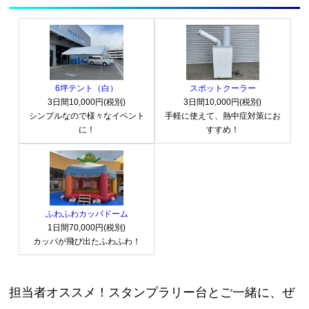
物を置きたい時奥行を気にせずにおけるのがいいところで
タンプラリー台を設置し、来場者が各
ラリー台はチェックポイントを“見え
6.
台の上はお客様のアイディアを！
間が自然と延び、施設内の回遊率アッ
テムです。
付いているので調整出来ます！
コラボしたり、季節イベントと連動し
トです。
ポイントでスタンプを集めながら商店
る化”できる非常に便利なアイテム。
す！
スタンプラリー台の台（天板）部分はお客様によって使用
脚の裏にアジャスターがついているのでクルクルと回して
プや売上増加にもつながります。 ス
たりして、親子連れや観光客でにぎわ
方法が違います！
頂くと脚の高さを調整することができ、傾斜面に対してぐ
街全体を巡るという形式が主流です。
イベントのストーリー性や世界観を視
ウォーキングコースのチェックポイン
タンプラリーは、館内の複数のショッ
アイディアは無限大だと思いますが、一般的には一番やは
らつくことなく設置出来ます！
スタンプラリー台には、A1サイズの
います。
これにより、普段は立ち寄らないお店
覚的に演出できるため、体験の満足度
トにスタンプラリー台を設置すること
りスタンプラリーとして使われることが多いです！
プやサービスカウンターなどに設置さ
Bタイプの方は四方囲んで、固定の棒が付いており、より
ポスターを差し込めるスペースがあ
そして、スタンプラリー台そのものも
こちらの台には透明なシートがついていてスタンプを簡単
や路地裏の名店などにも人の流れが生
や没入感がぐっと高まります！
で、参加者はただ歩くだけでなく「ス
れたスタンプ台を巡りながら参加する
に押すことが出来るようになっています！
り、ここに展示物の紹介、クイズ、豆
強度だったり、安定をお求めの方はBタイプの方がオスス
6坪テント（白）
スポットクーラー
ただの台じゃないんです！A1サイズ
まれ、新しい発見や出会いが増えるの
タンプを集める」という楽しみも加わ
パンフレットを置いたり、ぬいぐるみを置いて可愛くした
仕組み。
3日間10,000円(税別)
3日間10,000円(税別)
知識などを掲載することで、さらに内
のポスターが差し込める仕様になって
り、消毒液などを置いて衛生面の配慮だったり、イベント
参加者は、ストーリーに沿って各チェ
メとなります！
6.
が魅力です。
スタンプラリー台の台の上はオリジナルで！
り、運動へのモチベーションがぐっと
シンプルなので様々なイベント
手軽に使えて、熱中症対策にお
に合わせて変えることが出来ます！
容を充実させることができます。
いて、イベントビジュアルや告知、キ
ックポイントを訪れ、謎や暗号、クイ
に！
すすめ！
スタンプラリー台として利用して頂くことはもちろん、ス
（決してAタイプが強度がないわけではありませんよ～～
これによって、普段はあまり訪れない
アップします。 スタンプラリー台は
子どもにはワクワクを、大人には知的
タンプ以外でも消毒液やパンフレットを置いて貰ったり、
ャラポスターまでバッチリPRできち
特に近年では、地域住民だけでなく観
ズを解き進めていきます。 そんな中
店舗にも足を運びやすくなり、施設全
視認性の高い設計で、A1サイズのポ
～！）
資料に記入して貰いたい時の台としてでもご利用して頂く
いかがでしたでしょうか？お客様のイベントにトップス
好奇心を。どの年代にも響くコンテン
ゃいます。 目立つ場所に置けば、
光客や子育て世代をターゲットにした
で、「次の謎はどこにあるんだろ
ことが出来たり、台の上をオリジナルでご使用頂けます！
体の賑わいづくりに大きく貢献してい
スターを差し込むスペースがあり、コ
プランの商品が大活躍することいつも大変嬉しく思って
ツ作りが可能です。
そして、なんとスタンプラリー台Ｂは天板部分が取り外し
「なになに？これなにやってるの？」
イベントも増えており、スタンプラリ
う？」「あ、あそこにスタンプラリー
ます。 さらに、スタンプラリー台に
います！
ースマップや健康に関する豆知識、ウ
が出来ます！
AタイプもBタイプも脚にアジャスターがついているの
と自然と足を止めてもらえるはず！
ーはその導入部分として非常に有効な
台があるぞ！」という発見のワクワク
スタンプラリー台Ａのお問い合わせいつでもお待ちして
台の上で何かこぼしてしまった時など簡単に取り外し出来
はA1サイズのポスターを差し込める
ォーキングの効果、地域の歴史や名所
ふわふわカッパドーム
「学び」と「遊び」が融合したこのス
るのですぐ拭くことが出来ます！
おります！
で、少し傾いている場所でも調整して設置することが出来
ツールとされています。 「〇店舗以
感が、イベント全体に自然なテンポを
スペースがあり、イベントのルールや
紹介などを掲示することができます。
1日間70,000円(税別)
タンプラリーイベントは、家族連れは
参加者はスタンプを押すたびにワクワ
上でスタンプを集めると抽選に参加で
与えてくれます。 ただ歩くだけでは
カッパが飛び出たふわふわ！
ます！
キャンペーン情報、参加特典の案内な
もちろん、学校団体や個人のリピータ
ク、全部集めたときには思わず笑顔
いかがでしたでしょうか？スタンプラリー台Bの組み立
きる」「クーポンがもらえる」などの
なく、“探す楽しさ”や“見つけたとき
これにより参加者は歩きながら、地域
どを掲示可能。 視認性が高いため、
ーなど、幅広い層から支持されてお
て方はこれでもうばっちりですね！
に！子どもから大人まで、誰でも気軽
仕掛けを加えることで、参加率や再来
の嬉しさ”をプラスできるのが大きな
の魅力や健康情報を自然と学ぶことが
イベントの告知効果を大幅にアップさ
他にも分からない点がもしございましたら、お気軽にご
り、博物館・美術館ならではの魅力を
担当者オススメ！スタンプラリー台とご一緒に、ぜ
に参加できて、楽しい思い出が作れ
訪率の向上にもつながっています。
魅力です！
でき、一石二鳥の体験が生まれます。
相談ください！
せることができます。