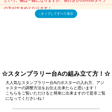
という、幅は一緒になりますが、奥行きが55mmBタイプ
の方が大きめとなります！
高さは35mmAタイプの方が高いですね！
ほぼほぼ、サイズは似ているので両方を組み合わせてお借
りして頂くこともたくさんあります！
用途に合わせて、チラシを置くスペースが広いBタイプが
いい、ポスターを目立つように少しでも高さが高めのAタ
イプがいいなどお選びください！
☆スタンプラリー台Aの組み立て方！☆
大人気なスタンプラリー台Aのポスターの入れ方、アジ
ャスターの調整方法をお伝え出来たらと思います！
こちらをご覧いただけると簡単に出来ますので是非ご覧
になってくださいね！
ポスターの入れ方が違います！