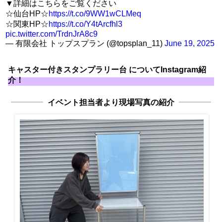
▼詳細はこちらをご覧ください
☆仙台HP☆
https://t.co/9WW1wCLMeq
☆関東HP☆
https://t.co/Y4tArcfhl3
pic.twitter.com/TrdnJrA8c9
— 有限会社 トップスプラン (@topsplan_11)
June 19, 2025
キャスター付きスタンプラリー台 についてInstagram紹
介！
イベント担当者より現場写真の紹介