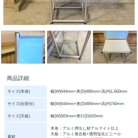
商品詳細
サイズ(本体)
幅(W)644mm×奥(D)490mm×高(H)1,660mm
サイズ(台部分)
幅(W)644mm×奥(D)490mm×高(H)740mm
サイズ(天板)
幅(W)583mm×奥行(D)420mm
本体：アルミ押出し材アルマイト仕上
天板：アルミ複合板+透明塩化ビニール
素材