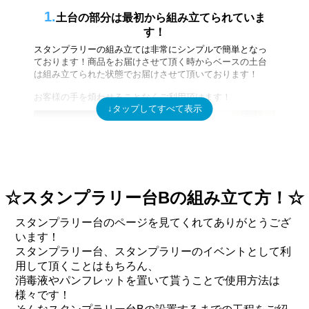
Aタイプはパネルの上の両脇にあるネジをくるくると回し
1.
土台の部分は最初から組み立てられていま
て頂くと上部が取れるので透明なアクリル板の後ろにポス
す！
スタンプラリーの組み立ては非常にシンプルで簡単となっ
ターを差し込んでネジを締め直すことで入れることが出来
ております！商品をお届けさせて頂く時からベースの土台
ます！
は組み立てられた状態でお届けさせて頂いております！
お客様の手を煩わせることなくご利用頂けます！
Bタイプはパネルの上の両脇に六角レンチを差し込めると
ころがあるのでくるくると回すと上部が取り外せますので
透明なアクリル板の後ろにポスターを差し込んで六角レン
チを使って締め直すで入れることが出来ます！
☆スタンプラリー台Bの組み立て方！☆
スタンプラリー台のページを見てくれてありがとうござ
「A1、A3、B3」サイズのポスターもすっぽりと入ること
います！
が出来るので宣伝にご使用頂くのに大活躍ですよ！
スタンプラリー台、スタンプラリーのイベントとして利
用して頂くことはもちろん、
消毒液やパンフレットを置いて貰うことで使用方法は
様々です！