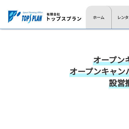
レ
ホーム
一
レンタ
よ
ン
覧
く
タ
⋙
は
あ
ル
ト
こ
る
ッ
の
ち
質
プ
流
オープン
ら
問
ペ
≫
≫
≫
≫
れ
イ
椅
展
通
ー
オープンキャン
ベ
子
示
信
ジ
ン
用
映
≫
設営
ト
品
像
⋘
テ
用
ー
≫
≫
品
ブ
照
式
≫
ル
明
典
≫
≫
≫
≫
テ
用
≫
≫
レ
現
活
代
ン
品
会
音
ン
場
動
表
ト
場
響
≫
タ
実
紹
挨
≫
設
宝
≫
ル
績
介
拶
ス
営
飾
ゲ
商
≫
≫
≫
テ
用
デ