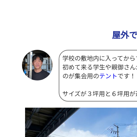
屋外
学校の敷地内に入ってから
初めて来る学生や親御さん
のが集会用の
テント
です！
サイズが３坪用と６坪用が