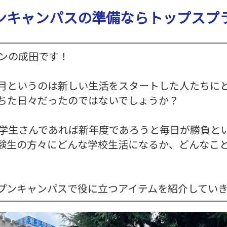
≫
≫
≫
≫
≫
運営
ら
員
員
ン
収納
場
子・
お
経
ビ
イ
主
の
ンキャンパスの準備ならトップスプ
≫
≫
(新
イ
サポ
タ
紹介
設
テー
す
営
ジ
ン
要
お
運
キ
卒・
ン
ー
営
ブル
≫
ート
す
理
ョ
タ
取
問
営
ャ
中
タ
ン
紹
紹介
イ
め
念
ン
ビ
引
い
ス
ン
途)
ビ
介
≫
ベ
≫
セ
ュ
先
合
タ
ペ
≫
≫
ュ
≫
地
ン
≫
照
ッ
ー
ンの成田です！
わ
ッ
ー
事
企
≫
ー
アル
域
ト
呉
明・
ト
せ
フ
ン
業
業
≫
主
バイ
≫
貢
用
服
音響
商
は
ス
定
情
会
要
≫
ト・
求
献
品
用
紹介
品
こ
タ
義
報
社
仕
月というのは新しい生活をスタートした人たちにと
受
パー
人
紹
品
≫
≫
ち
ッ
の
入
付
≫
≫
ト
イ
介
紹
埼
生
ら
ちた日々だったのではないでしょうか？
フ
雰
先
ス
ミ
事
ン
介
≫
玉
≫
活
囲
≫
タ
≫
ッ
業
≫
タ
会社
支
ス
≫
家
気
メ
ッ
ア
シ
内
関
ビ
訪
店
テ
宝
電
ー
フ
ン
ョ
容
≫
東
学生さんであれば新年度であろうと毎日が勝負とい
ュ
問・
紹
ー
飾
紹
ル
ケ
ン
地
の
ー
≫
≫
イン
介
ジ
デ
介
験生の方々にどんな学校生活になるか、どんなこと
か
ー
域
お
誘
≫
代
ター
≫
紹
ィ
≫
≫
ら
ト
貢
問
導
コ
表
ン
イ
介
ス
採
そ
の
ス
献
い
ス
ア
挨
ベ
プ
用
≫
の
お
タ
合
タ
バ
拶
≫
ン
レ
テ
他
問
ッ
わ
≫
ッ
リ
沿
ト
イ
ン
い
プンキャンパスで役に立つアイテムを紹介してい
フ
せ
社
フ
ュ
革
デ
紹
ト
合
は
内
≫
ー
ィ
介
≫
紹
わ
行
ブ
≫
レ
進
介
≫
せ
事
ー
イ
ク
行
展
は
≫
ス
ベ
タ
ス