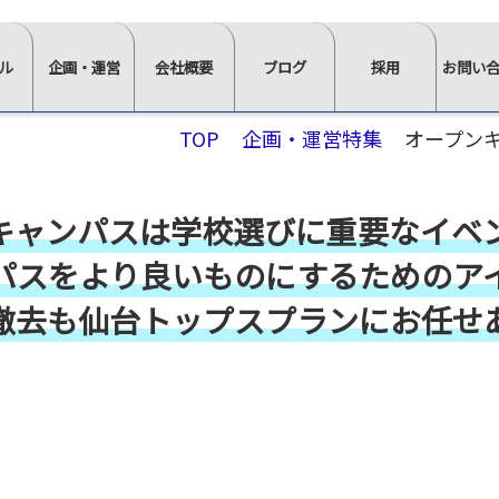
ル
企画・運営
会社概要
ブログ
採用
お問い
⋙
⋙
⋙
⋙
⋙
TOP
企画・運営特集
オープンキ
企
会
ブ
採
お
画・
社
ロ
用
問
運
概
グ
ペ
い
キャンパスは
学校選びに重要なイベ
営
要
一
ー
合
ペ
ペ
覧
ジ
わ
パスをより良いものにするためのア
ー
ー
は
ト
せ
撤去も仙台トップスプランに
お任せ
ジ
ジ
こ
ッ
⋘
イ
求
ト
ト
ち
プ
ン
人
ッ
ッ
ら
⋘
タ
情
≫
プ
プ
⋘
フ
ビ
報
スタ
ォ
⋘
⋘
ュ
ッ
ー
ム
≫
≫
ー
≫
≫
≫
≫
フ・
か
正社
社
イ
棚・
会
椅