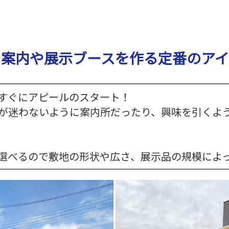
ン
カ
ー
≫
も
で案内や展示ブースを作る定番のアイ
ぎ
り
ス
タ
ッ
すぐにアピールのスタート！
フ
≫
が迷わないように案内所だったり、興味を引くよう
着
ぐ
る
み
ス
選べるので敷地の形状や広さ、展示品の規模によっ
タ
ッ
フ