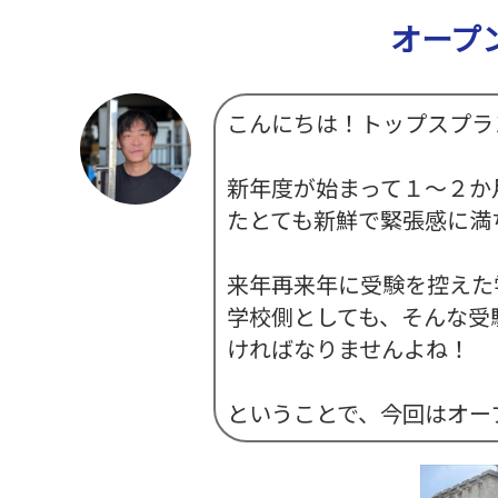
ー
品
タ
プ
カ
ー
品
ィ
ム
一
オープ
イ
ロ
タ
ジ
ス
≫
覧
プ
モ
ロ
プ
≫
生
≫
別
ー
グ
レ
パ
活
ト
商
シ
≫
イ
ネ
家
ピ
品
ョ
関
用
ル
電
こんにちは！トップスプラ
ッ
ン
≫
東
品
ク
動
感
HP
≫
画
≫
動
≫
呉
新年度が始まって１～２か
ニ
の
≫
イ
服
ュ
輪
採
ベ
用
たとても新鮮で緊張感に満
ー
ス
用
ン
品
ス
ト
情
ト
ー
報
≫
21
来年再来年に受験を控えた
リ
企
≫
グ
ー
画・
イ
ル
学校側としても、そんな受
運営
≫
ン
ー
私
タ
プ
ければなりませんよね！
≫
の
ビ
お
≫
彩
ュ
す
問
り
ー
す
い
ということで、今回はオー
あ
め
≫
合
る
サ
ブ
わ
人
ー
ロ
せ
生
ビ
グ
ス
≫