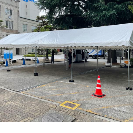
示
こ
パ
ス
ン
ー
タ
用
ち
ネ
タ
ト
イ
ッ
品
ら
ル
ッ
21
ン
フ
紹
紹
フ
グ
タ
介
≫
介
ル
ビ
≫
サ
≫
ー
ュ
MC（司
ン
式
プ
ー
会者）
プ
典
≫
リ
用
埼
ン
品
玉
グ
紹
支
ス
介
店
タ
社
ッ
員
フ
イ
≫
ン
配
タ
信
ビ
ス
ュ
タ
ー
ッ
フ
≫
キ
ッ
チ