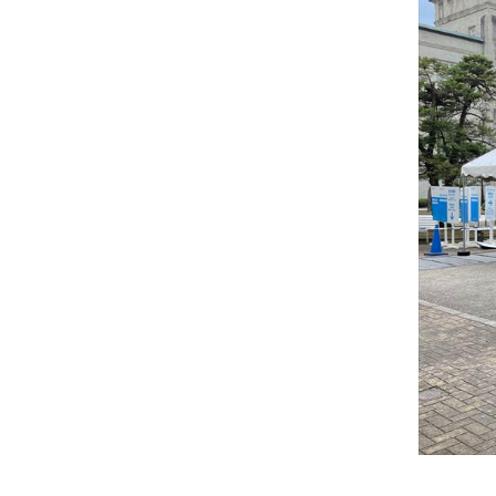
デ
≫
ジ
パ
タ
フ
ル
ォ
コ
ー
ン
マ
テ
ー
ン
ツ
≫
ト
プ
ネ
イ
タ
ー
≫
メ
デ
ィ
ア