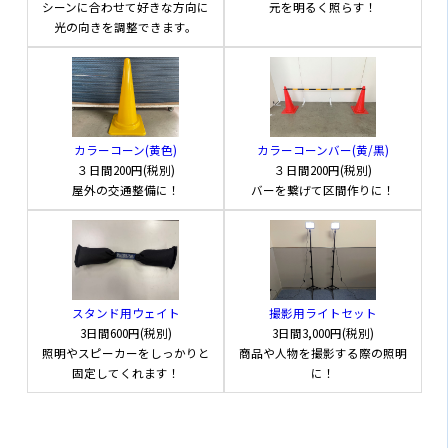
シーンに合わせて好きな方向に
元を明るく照らす！
光の向きを調整できます。
カラーコーン(黄色)
カラーコーンバー(黄/黒)
３日間
200円(税別)
３日間
200円(税別)
屋外の交通整備に！
バーを繋げて区間作りに！
スタンド用ウェイト
撮影用ライトセット
3日間
600円(税別)
3日間
3,000円(税別)
照明やスピーカーをしっかりと
商品や人物を撮影する際の照明
固定してくれます！
に！