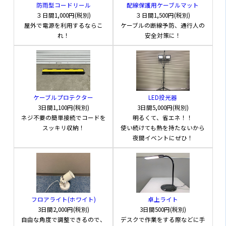
防雨型コードリール
配線保護用ケーブルマット
３日間
1,000円(税別)
３日間
1,500円(税別)
屋外で電源を利用するならこ
ケーブルの断線予防、通行人の
れ！
安全対策に！
ケーブルプロテクター
LED投光器
3日間
1,100円(税別)
3日間
5,000円(税別)
ネジ不要の簡単接続でコードを
明るくて、省エネ！！
スッキリ収納！
使い続けても熱を持たないから
夜間イベントにぜひ！
フロアライト(ホワイト)
卓上ライト
3日間
2,000円(税別)
3日間
500円(税別)
自由な角度で調整できるので、
デスクで作業をする際などに手