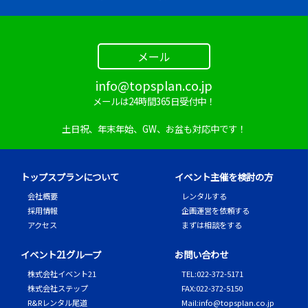
体を照らすことができるため、映像が見やすく高品
質になります！
メール
Q.
撮影初心者でも使えますか？
A.
操作がシンプルなので初心者の方でも安心して使用
info@topsplan.co.jp
できます！基本的には電源を入れて明るさを調整す
メールは24時間365日受付中！
るだけで使用可能です！
土日祝、年末年始、GW、お盆も対応中です！
Q.
ライトの角度は変えられますか？
A.
ライトの角度を調整することができます！被写体や
トップスプランについて
イベント主催を検討の方
撮影方向に合わせて光の当たり方を調整できます！
会社概要
レンタルする
採用情報
企画運営を依頼する
アクセス
まずは相談をする
Q.
どのくらいの範囲を照らせますか？
A.
設置位置や高さによって変わりますが、広い範囲を
イベント21グループ
お問い合わせ
均一に照らすことができます！撮影スペース全体を明
株式会社イベント21
TEL
:
022-372-5171
るくすることも可能です！
株式会社ステップ
FAX
:
022-372-5150
R&Rレンタル尾道
Mail
:
info@topsplan.co.jp