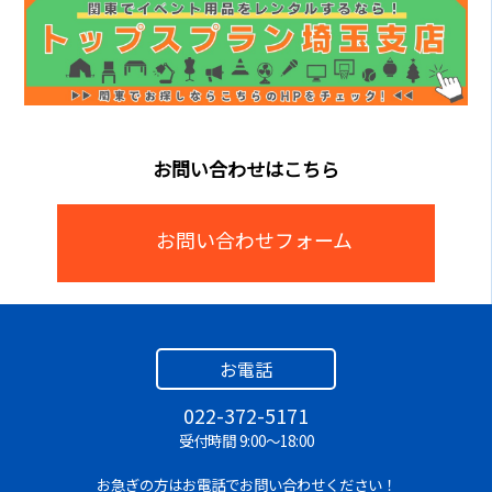
A.
一般的な家庭用コンセントと同じAC100V電源で使
用できます！特別な電源設備は必要ないため、屋内
の撮影現場で簡単に使用できます！
Q.
女性でも設営できますか？
お問い合わせはこちら
A.
比較的扱いやすいサイズと構造なので女性スタッフ
でも設置可能です！イベントや撮影現場でもスムー
ズに準備できます！
お問い合わせフォーム
Q.
商品撮影にも使えますか？
A.
商品撮影にも非常におすすめです！均一でやわらか
い光を作れるため、商品の質感や色味をきれいに表
お電話
現することができます！
022-372-5171
Q.
動画撮影にも使用できますか？
受付時間 9:00～18:00
A.
動画撮影にもおすすめです！安定した明るさで被写
お急ぎの方はお電話でお問い合わせください！