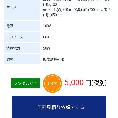
(H)2,100mm
サイズ
最小：幅(W)700mm×奥行(D)700mm×高さ
(H)1,050mm
電源
100V
LEDビーズ
660
消費電力
50W
備考
照度調整可能
5,000
円(税別)
レンタル料金
3日間
無料見積り依頼をする