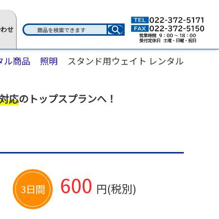
合わせ
タル商品
照明
スタンド用ウェイト レンタル
対応
のトップスプランへ！
600
円(税別)
3日間