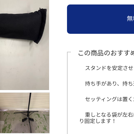
≫
≫
≫
≫
≫
運営
ら
員
員
ン
収納
場
子・
お
経
ビ
イ
主
の
≫
≫
(新
イ
サポ
タ
紹介
設
テー
す
営
ジ
ン
要
お
運
キ
卒・
ン
ー
営
ブル
≫
ート
す
理
ョ
タ
取
問
無
営
ャ
中
タ
ン
紹
紹介
イ
め
念
ン
ビ
引
い
ス
ン
途)
ビ
介
≫
ベ
≫
セ
ュ
先
合
タ
ペ
≫
≫
ュ
≫
地
ン
≫
照
ッ
ー
わ
ッ
ー
事
企
≫
ー
アル
域
ト
呉
明・
ト
せ
フ
ン
業
業
≫
主
バイ
≫
貢
用
服
音響
商
は
ス
定
情
会
要
≫
ト・
求
献
品
用
紹介
品
こ
タ
義
報
社
仕
受
パー
人
紹
品
この商品のおすす
≫
≫
ち
ッ
の
入
付
≫
≫
ト
イ
介
紹
埼
生
ら
フ
雰
先
ス
ミ
事
ン
介
≫
玉
≫
活
囲
≫
タ
≫
ッ
業
≫
タ
会社
スタンドを安定させ
支
ス
≫
家
気
メ
ッ
ア
シ
内
関
ビ
訪
店
テ
宝
電
ー
フ
ン
ョ
容
≫
東
ュ
問・
紹
ー
飾
紹
ル
ケ
ン
地
の
ー
≫
≫
イン
持ち手があり、持ち
介
ジ
デ
介
か
ー
域
お
誘
≫
代
ター
≫
紹
ィ
≫
≫
ら
ト
貢
問
導
コ
表
ン
イ
介
ス
採
そ
の
ス
献
い
ス
ア
挨
ベ
セッティングは置く
プ
用
≫
の
お
タ
合
タ
バ
拶
≫
ン
レ
テ
他
問
ッ
わ
≫
ッ
リ
沿
ト
イ
ン
い
フ
せ
社
フ
ュ
革
デ
紹
重しとなる袋が左右
ト
合
は
内
≫
ー
ィ
介
≫
り固定します！
紹
わ
行
ブ
≫
レ
進
介
≫
せ
事
ー
イ
ク
行
展
は
≫
ス
ベ
タ
ス