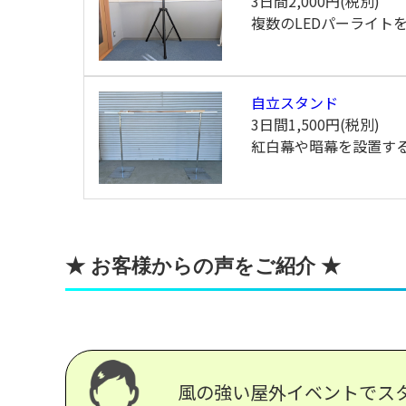
3日間
2,000円(税別)
複数のLEDパーライト
自立スタンド
3日間
1,500円(税別)
紅白幕や暗幕を設置す
★ お客様からの声をご紹介 ★
風の強い屋外イベントでス