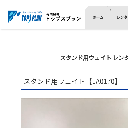
レ
ホーム
一
レンタ
よ
ン
覧
く
タ
⋙
は
あ
ル
ト
こ
る
ッ
の
ち
質
プ
流
スタンド用ウェイト レン
ら
問
ペ
≫
≫
≫
≫
れ
イ
椅
展
通
ー
ベ
子
示
信
ジ
ン
用
映
≫
スタンド用ウェイト【LA0170】
ト
品
像
⋘
テ
用
ー
≫
≫
品
ブ
照
式
≫
ル
明
典
≫
≫
≫
≫
テ
用
≫
≫
レ
現
活
代
ン
品
会
音
ン
場
動
表
ト
場
響
≫
タ
実
紹
挨
≫
設
宝
≫
ル
績
介
拶
ス
営
飾
ゲ
商
≫
≫
≫
テ
用
デ