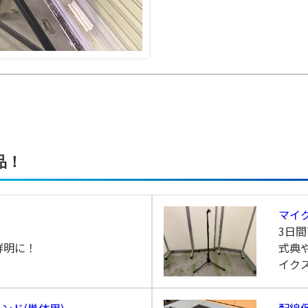
品！
マイ
3日間
鮮明に！
式典
イク
ンド(単体用)
配線