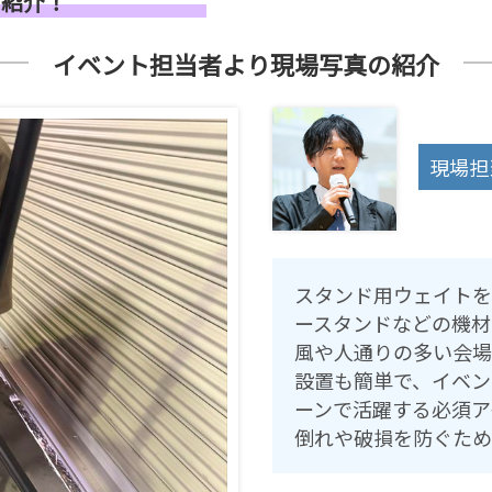
m紹介！
ン
カ
ー
イベント担当者より現場写真の紹介
≫
も
ぎ
り
ス
現場担
タ
ッ
フ
≫
着
ぐ
る
スタンド用ウェイトを
み
ースタンドなどの機材
ス
タ
風や人通りの多い会場
ッ
設置も簡単で、イベン
フ
ーンで活躍する必須ア
倒れや破損を防ぐため