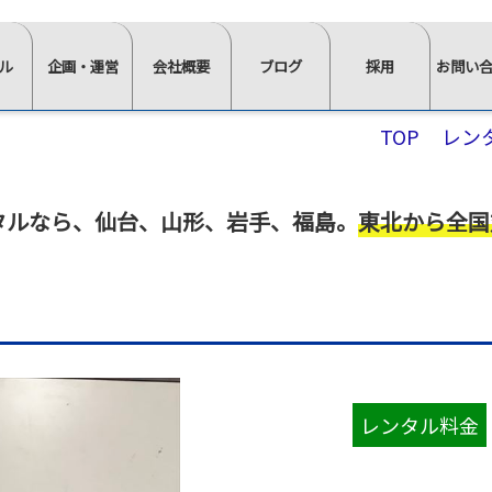
ル
企画・運営
会社概要
ブログ
採用
お問い
⋙
⋙
⋙
⋙
⋙
TOP
レン
企
会
ブ
採
お
画・
社
ロ
用
問
運
概
グ
ペ
い
タルなら
、
仙台、山形、岩手、福島。
東北から全国
営
要
一
ー
合
ペ
ペ
覧
ジ
わ
ー
ー
は
ト
せ
ジ
ジ
こ
ッ
⋘
イ
求
ト
ト
ち
プ
ン
人
ッ
ッ
ら
⋘
タ
情
≫
プ
プ
⋘
フ
ビ
報
スタ
レンタル料金
ォ
⋘
⋘
ュ
ッ
ー
ム
≫
≫
ー
≫
≫
≫
≫
フ・
か
正社
社
イ
棚・
会
椅