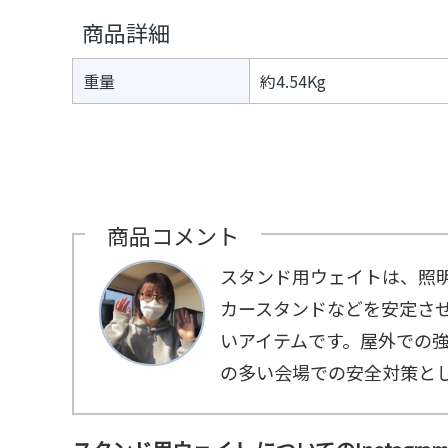
デ
≫
商品詳細
ジ
パ
タ
フ
ル
ォ
重量
約4.54Kg
コ
ー
ン
マ
テ
ー
ン
ツ
≫
ト
プ
ネ
商品コメント
イ
タ
スタンド用ウェイトは、照
ー
≫
カースタンドなどを安定さ
メ
デ
いアイテムです。屋外での
ィ
ア
の多い会場での安全対策と