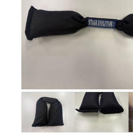
ー
品
タ
プ
カ
ー
品
ィ
ム
一
イ
ロ
タ
ジ
ス
≫
覧
プ
モ
ロ
プ
≫
生
≫
別
ー
グ
レ
パ
活
ト
商
シ
≫
イ
ネ
家
ピ
品
ョ
関
用
ル
電
ッ
ン
≫
東
品
ク
動
感
HP
≫
画
≫
動
≫
呉
ニ
の
≫
イ
服
ュ
輪
採
ベ
用
ー
ス
用
ン
品
ス
ト
情
ト
ー
報
≫
21
リ
企
≫
グ
ー
画・
イ
ル
運営
≫
ン
ー
私
タ
プ
≫
の
ビ
お
≫
彩
ュ
す
問
り
ー
す
い
あ
め
≫
合
る
サ
ブ
わ
人
ー
ロ
せ
生
ビ
グ
ス
≫