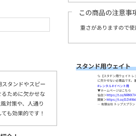
示
こ
パ
ス
ン
ー
タ
用
ち
ネ
タ
ト
イ
ッ
この商品の注意事
品
ら
ル
ッ
21
ン
フ
紹
紹
フ
グ
タ
介
≫
介
ル
ビ
≫
重さがありますので使
サ
≫
ー
ュ
MC（司
ン
式
プ
ー
会者）
プ
典
≫
リ
用
埼
ン
品
玉
グ
紹
支
ス
介
店
タ
スタンド用ウェイト 
社
ッ
員
フ
🔩【スタドン用ウェイト 
イ
に欠かせない必需品です。 
≫
ン
明スタンドやスピー
#レンタル
#イベント用
配
タ
▼ホームページはこちら
信
せるために欠かせな
ビ
仙台＞
https://t.co/NRMX7I
ス
ュ
関東＞
https://t.co/DZt4Nk
強風対策や、人通り
タ
ー
— 有限会社 トップスプラン (@
ッ
しても効果的です！
フ
≫
キ
ッ
チ