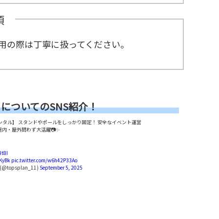
項
用の際は丁寧に扱ってください。
についてのSNS紹介！
レンタル】 スタンドやポールをしっかり固定！ 安全なイベント運営
屋内・屋外問わず大活躍📷✨
4t8I
KyBk
pic.twitter.com/w6h42P33Ao
topsplan_11)
September 5, 2025