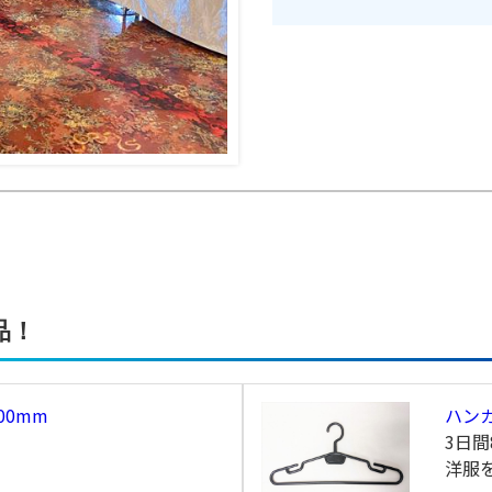
品！
00mm
ハン
3日間
！
洋服