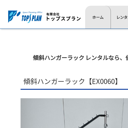
レ
ホーム
一
レンタ
よ
ン
覧
く
タ
⋙
は
あ
ル
ト
こ
る
ッ
の
ち
質
プ
流
傾斜ハンガーラック レンタルなら
、
ら
問
ペ
≫
≫
≫
≫
れ
イ
椅
展
通
ー
ベ
子
示
信
ジ
ン
用
映
≫
傾斜ハンガーラック【EX0060】
ト
品
像
⋘
テ
用
ー
≫
≫
品
ブ
照
式
≫
ル
明
典
≫
≫
≫
≫
テ
用
≫
≫
レ
現
活
代
ン
品
会
音
ン
場
動
表
ト
場
響
≫
タ
実
紹
挨
≫
設
宝
≫
ル
績
介
拶
ス
営
飾
ゲ
商
≫
≫
≫
テ
用
デ