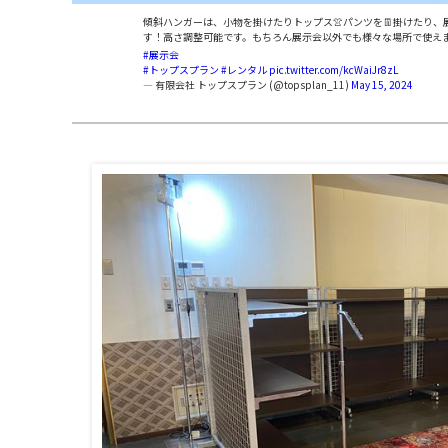
傾斜ハンガーは、小物を掛けたりトップス👚パンツを👖掛けたり、
す！高さ調整可能です。もちろん展示会以外でも様々な場所で使えま
#展示会
#トップスプラン
#レンタル
pic.twitter.com/kcWaiJr8zL
— 有限会社 トップスプラン (@topsplan_11)
May 15, 2024