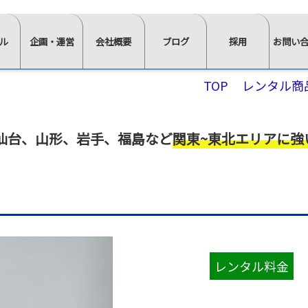
ル
企画・運営
会社概要
ブログ
採用
お問い
⋙
⋙
⋙
⋙
⋙
TOP
レンタル商
企
会
ブ
採
お
画・
社
ロ
用
問
運
概
グ
ペ
い
仙台、山形、岩手、福島など
関東~東北エリアに強
営
要
一
ー
合
ペ
ペ
覧
ジ
わ
ー
ー
は
ト
せ
ジ
ジ
こ
ッ
⋘
イ
求
ト
ト
ち
プ
ン
人
ッ
ッ
ら
⋘
タ
情
≫
プ
プ
⋘
フ
ビ
報
スタ
レンタル料金
ォ
⋘
⋘
ュ
ッ
ー
ム
≫
≫
ー
≫
≫
≫
≫
フ・
か
正社
社
イ
棚・
会
椅