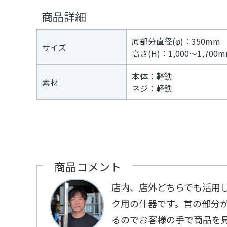
デ
≫
商品詳細
ジ
パ
タ
フ
ル
ォ
底部分直径(φ)：350mm
コ
サイズ
ー
高さ(H)：1,000～1,700
ン
マ
テ
ー
ン
本体：軽鉄
ツ
素材
ネジ：軽鉄
≫
ト
プ
ネ
イ
タ
ー
≫
メ
商品コメント
デ
ィ
店内、店外どちらでも活用
ア
ク用の什器です。首の部分
るのでお客様の手で商品を