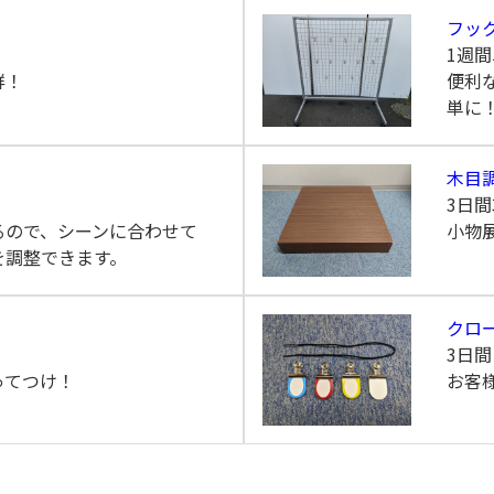
）
フッ
1週間
群！
便利
単に
)
木目
3日間
るので、シーンに合わせて
小物
を調整できます。
クロ
3日
ってつけ！
お客