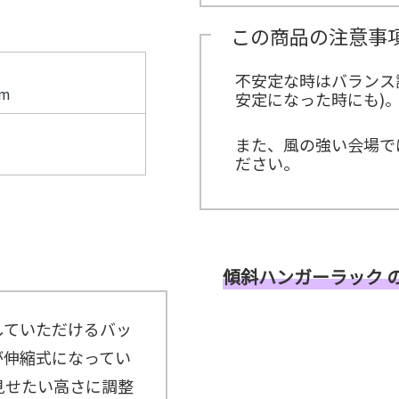
示
こ
パ
ス
ン
ー
タ
用
ち
ネ
タ
ト
イ
ッ
この商品の注意事
品
ら
ル
ッ
21
ン
フ
紹
紹
フ
グ
タ
介
≫
介
ル
ビ
≫
不安定な時はバランス
サ
≫
ー
ュ
MC（司
mm
ン
安定になった時にも)
式
プ
ー
会者）
プ
典
≫
リ
用
埼
ン
また、風の強い会場で
品
玉
グ
紹
ださい。
支
ス
介
店
タ
社
ッ
員
フ
イ
≫
ン
配
タ
信
傾斜ハンガーラック のI
ビ
ス
ュ
タ
ー
ッ
していただけるバッ
フ
≫
が伸縮式になってい
キ
ッ
見せたい高さに調整
チ