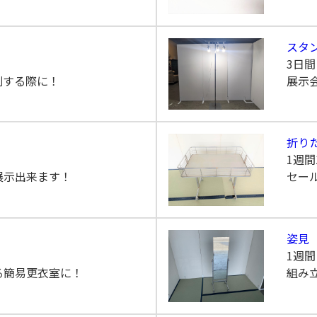
スタ
3日
列する際に！
展示
折りた
1週間
展示出来ます！
セー
姿見
1週
る簡易更衣室に！
組み