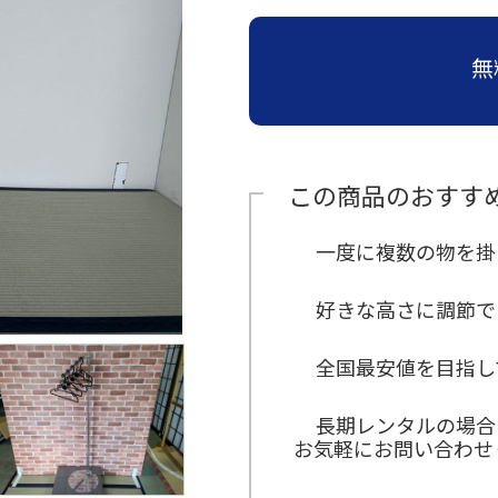
≫
≫
≫
≫
≫
運営
ら
員
員
ン
収納
場
子・
お
経
ビ
イ
主
の
≫
≫
(新
イ
サポ
タ
紹介
設
テー
す
営
ジ
ン
要
お
運
キ
卒・
ン
ー
営
ブル
≫
ート
す
理
ョ
タ
取
問
無
営
ャ
中
タ
ン
紹
紹介
イ
め
念
ン
ビ
引
い
ス
ン
途)
ビ
介
≫
ベ
≫
セ
ュ
先
合
タ
ペ
≫
≫
ュ
≫
地
ン
≫
照
ッ
ー
わ
ッ
ー
事
企
≫
ー
アル
域
ト
呉
明・
ト
せ
フ
ン
業
業
≫
主
バイ
≫
貢
用
服
音響
商
は
ス
定
情
会
要
≫
ト・
求
献
品
用
紹介
品
こ
タ
義
報
社
仕
受
パー
人
紹
品
この商品のおすす
≫
≫
ち
ッ
の
入
付
≫
≫
ト
イ
介
紹
埼
生
ら
フ
雰
先
ス
ミ
事
ン
介
≫
玉
≫
活
囲
≫
タ
≫
ッ
業
≫
タ
会社
一度に複数の物を掛
支
ス
≫
家
気
メ
ッ
ア
シ
内
関
ビ
訪
店
テ
宝
電
ー
フ
ン
ョ
容
≫
東
ュ
問・
紹
ー
飾
紹
ル
ケ
ン
地
の
ー
≫
≫
イン
好きな高さに調節で
介
ジ
デ
介
か
ー
域
お
誘
≫
代
ター
≫
紹
ィ
≫
≫
ら
ト
貢
問
導
コ
表
ン
イ
介
ス
採
そ
の
ス
献
い
ス
ア
挨
ベ
全国最安値を目指し
プ
用
≫
の
お
タ
合
タ
バ
拶
≫
ン
レ
テ
他
問
ッ
わ
≫
ッ
リ
沿
ト
イ
ン
い
フ
せ
社
フ
ュ
革
デ
紹
長期レンタルの場合
ト
合
は
内
≫
ー
ィ
介
≫
お気軽にお問い合わせ
紹
わ
行
ブ
≫
レ
進
介
≫
せ
事
ー
イ
ク
行
展
は
≫
ス
ベ
タ
ス