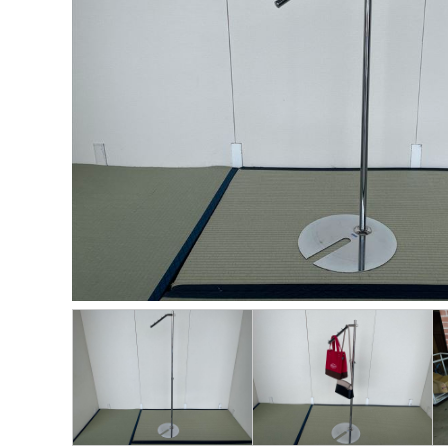
ー
品
タ
プ
カ
ー
品
ィ
ム
一
イ
ロ
タ
ジ
ス
≫
覧
プ
モ
ロ
プ
≫
生
≫
別
ー
グ
レ
パ
活
ト
商
シ
≫
イ
ネ
家
ピ
品
ョ
関
用
ル
電
ッ
ン
≫
東
品
ク
動
感
HP
≫
画
≫
動
≫
呉
ニ
の
≫
イ
服
ュ
輪
採
ベ
用
ー
ス
用
ン
品
ス
ト
情
ト
ー
報
≫
21
リ
企
≫
グ
ー
画・
イ
ル
運営
≫
ン
ー
私
タ
プ
≫
の
ビ
お
≫
彩
ュ
す
問
り
ー
す
い
あ
め
≫
合
る
サ
ブ
わ
人
ー
ロ
せ
生
ビ
グ
ス
≫