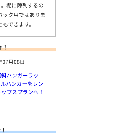
ン
す。棚に陳列するの
カ
バック用ではありま
ー
≫
ともできます。
も
ぎ
り
ス
介！
タ
ッ
フ
年07月08日
≫
着
ぐ
傾斜ハンガーラッ
る
ブルハンガーをレン
み
ス
トップスプランへ！
タ
ッ
フ
介！