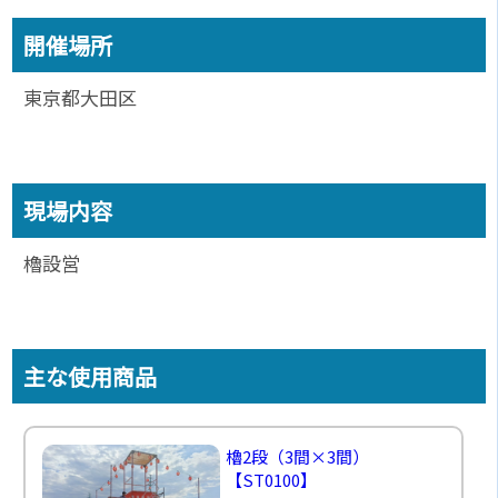
開催場所
東京都大田区
現場内容
櫓設営
主な使用商品
櫓2段（3間×3間）
【ST0100】