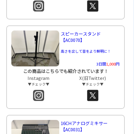
スピーカースタンド
【AC0070】
高さを出して音をより鮮明に！
3日間
1,000
円
この商品はこちらでも紹介されています！
Instagram
X(旧Twitter)
▼チェック▼
▼チェック▼
16CHアナログミキサー
【AC0031】