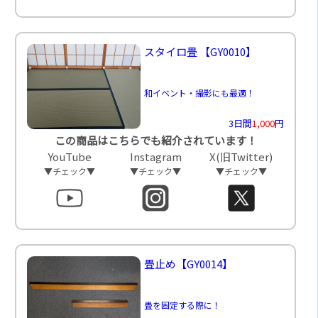
スタイロ畳
【GY0010】
和イベント・撮影にも最適！
3日間
1,000
円
この商品はこちらでも紹介されています！
YouTube
Instagram
X(旧Twitter)
▼チェック▼
▼チェック▼
▼チェック▼
畳止め
【GY0014】
畳を固定する際に！