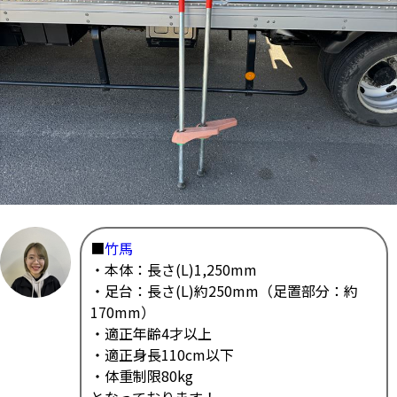
■
竹馬
・本体：長さ(L)1,250mm
・足台：長さ(L)約250mm（足置部分：約
170mm）
・適正年齢4才以上
・適正身長110cm以下
・体重制限80kg