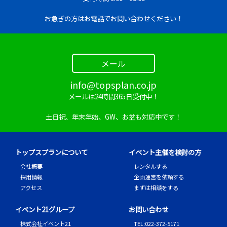
Q.
屋外用テーブルでもう少し大きめのはありますか？
A.
現状は、幅1,800×奥450mmサイズのみとなります
お急ぎの方はお電話でお問い合わせください！
が、ご希望のサイズがございましたら一度ご相談く
ださい！
メール
Q.
スポットクーラを数台借りることはできますか？
info@topsplan.co.jp
A.
もちろんです！必要な台数をお申し付けください！
メールは24時間365日受付中！
在庫を確認いたします！
土日祝、年末年始、GW、お盆も対応中です！
Q.
スポットクーラーと一緒に
サーキュレーター
も借
りれますか？
トップスプランについて
イベント主催を検討の方
A.
大丈夫です！一度、ご相談ください！
会社概要
レンタルする
採用情報
企画運営を依頼する
Q.
1つからでも借りることはできますか？
アクセス
まずは相談をする
A.
1つからでも借り入れ可能となっております！
イベント21グループ
お問い合わせ
株式会社イベント21
TEL
:
022-372-5171