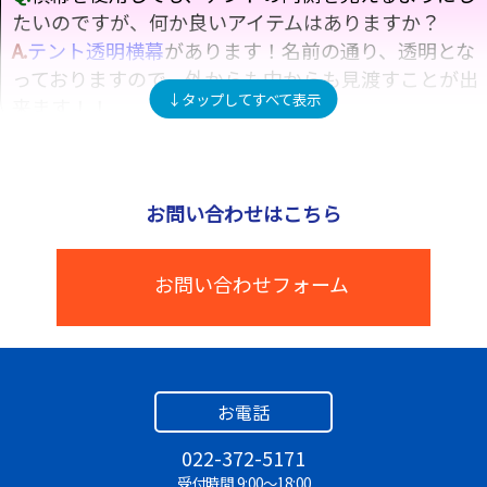
たいのですが、何か良いアイテムはありますか？
A.
テント透明横幕
があります！名前の通り、透明とな
っておりますので、外からも中からも見渡すことが出
来ます！！
Q.
天幕に色がついたテントはありますか？
A.
6坪テント（赤白青）
があります！カラフルで、遠
お問い合わせはこちら
目からでも分かりやすくなっています！
お問い合わせフォーム
Q.
早朝の設営はお願いできますか？
A.
大丈夫です！お気軽にご相談ください！
Q.
パイプ椅子を大量に借りたいのですが、あります
か？
お電話
A.
可能です！一度、お問い合わせください！
022-372-5171
受付時間 9:00～18:00