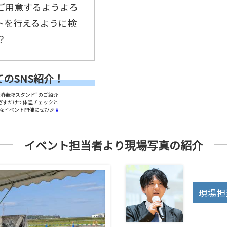
ご用意するようよろ
トを行えるように検
？
のSNS紹介！
消毒液スタンド”のご紹介
ざすだけで体温チェックと
全なイベント開催にぜひ🎉
#
イベント担当者より現場写真の紹介
現場担