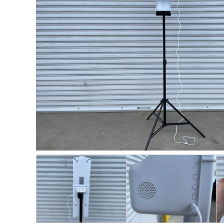
ー
品
タ
プ
カ
ー
品
ィ
ム
一
イ
ロ
タ
ジ
ス
≫
覧
プ
モ
ロ
プ
≫
生
≫
別
ー
グ
レ
パ
活
ト
商
シ
≫
イ
ネ
家
ピ
品
ョ
関
用
ル
電
ッ
ン
≫
東
品
ク
動
感
HP
≫
画
≫
動
≫
呉
ニ
の
≫
イ
服
ュ
輪
採
ベ
用
ー
ス
用
ン
品
ス
ト
情
ト
ー
報
≫
21
リ
企
≫
グ
ー
画・
イ
ル
運営
≫
ン
ー
私
タ
プ
≫
の
ビ
お
≫
彩
ュ
す
問
り
ー
す
い
あ
め
≫
合
る
サ
ブ
わ
人
ー
ロ
せ
生
ビ
グ
ス
≫