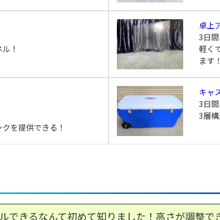
卓上
3日
ネル！
軽く
ます
キャ
3日間
3層
ンクを提供できる！
ルできるなんて初めて知りました！高さが調整で