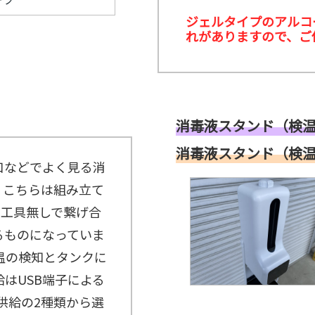
ン
ジェルタイプのアルコ
カ
ー
れがありますので、ご
≫
も
ぎ
り
ス
タ
ッ
消毒液スタンド（検温機能
フ
≫
消毒液スタンド（検
着
口などでよく見る消
ぐ
る
。こちらは組み立て
み
ス
て工具無しで繋げ合
タ
ッ
るものになっていま
フ
温の検知とタンクに
はUSB端子による
供給の2種類から選