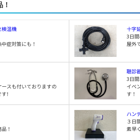
品！
立検温機
十字
3日間
熱中症対策にも！
屋外
聴診
3日間
ケースも付いておりますの
イベ
す!
す！
ハン
３日
商品！
素早