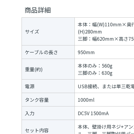
デ
≫
商品詳細
ジ
パ
タ
フ
ル
ォ
本体：幅(W)110mm×奥行
コ
ー
サイズ
(H)280mm
ン
マ
テ
ー
三脚：幅620mm×高さ75
ン
ツ
ケーブルの長さ
950mm
≫
ト
プ
本体のみ：560g
ネ
重量(約)
三脚のみ：630g
イ
タ
ー
電源
USB接続、または単三乾電
≫
メ
タンク容量
1000ml
デ
ィ
ア
入力
DC5V 1500mA
本体、壁掛け用ネジ+アン
セット内容
ル、三脚、三脚取付用パ