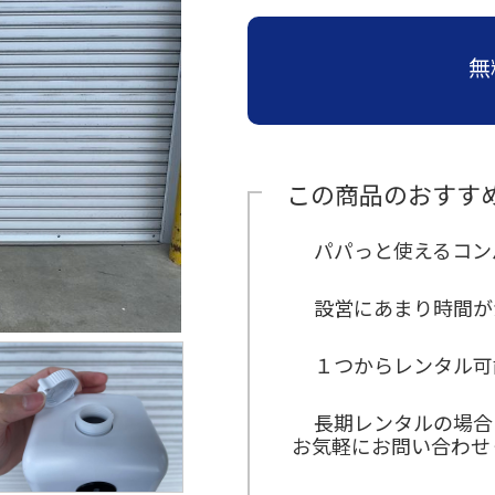
≫
≫
≫
≫
≫
運営
ら
員
員
ン
収納
場
子・
お
経
ビ
イ
主
の
≫
≫
(新
イ
サポ
タ
紹介
設
テー
す
営
ジ
ン
要
お
運
キ
卒・
ン
ー
営
ブル
≫
ート
す
理
ョ
タ
取
問
無
営
ャ
中
タ
ン
紹
紹介
イ
め
念
ン
ビ
引
い
ス
ン
途)
ビ
介
≫
ベ
≫
セ
ュ
先
合
タ
ペ
≫
≫
ュ
≫
地
ン
≫
照
ッ
ー
わ
ッ
ー
事
企
≫
ー
アル
域
ト
呉
明・
ト
せ
フ
ン
業
業
≫
主
バイ
≫
貢
用
服
音響
商
は
ス
定
情
会
要
≫
ト・
求
献
品
用
紹介
品
こ
タ
義
報
社
仕
受
パー
人
紹
品
この商品のおすす
≫
≫
ち
ッ
の
入
付
≫
≫
ト
イ
介
紹
埼
生
ら
フ
雰
先
ス
ミ
事
ン
介
≫
玉
≫
活
囲
≫
タ
≫
ッ
業
≫
タ
会社
パパっと使えるコン
支
ス
≫
家
気
メ
ッ
ア
シ
内
関
ビ
訪
店
テ
宝
電
ー
フ
ン
ョ
容
≫
東
ュ
問・
紹
ー
飾
紹
ル
ケ
ン
地
の
ー
≫
≫
イン
設営にあまり時間が
介
ジ
デ
介
か
ー
域
お
誘
≫
代
ター
≫
紹
ィ
≫
≫
ら
ト
貢
問
導
コ
表
ン
イ
介
ス
採
そ
の
ス
献
い
ス
ア
挨
ベ
１つからレンタル可
プ
用
≫
の
お
タ
合
タ
バ
拶
≫
ン
レ
テ
他
問
ッ
わ
≫
ッ
リ
沿
ト
イ
ン
い
フ
せ
社
フ
ュ
革
デ
紹
長期レンタルの場合
ト
合
は
内
≫
ー
ィ
介
≫
お気軽にお問い合わせ
紹
わ
行
ブ
≫
レ
進
介
≫
せ
事
ー
イ
ク
行
展
は
≫
ス
ベ
タ
ス