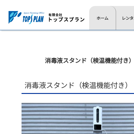
レ
ホーム
一
レンタ
よ
ン
覧
く
タ
⋙
は
あ
ル
ト
こ
る
ッ
の
ち
質
プ
流
消毒液スタンド（検温機能付き）
ら
問
ペ
≫
≫
≫
≫
れ
イ
椅
展
通
ー
ベ
子
示
信
ジ
ン
用
映
≫
消毒液スタンド（検温機能付き）【K
ト
品
像
⋘
テ
用
ー
≫
≫
品
ブ
照
式
≫
ル
明
典
≫
≫
≫
≫
テ
用
≫
≫
レ
現
活
代
ン
品
会
音
ン
場
動
表
ト
場
響
≫
タ
実
紹
挨
≫
設
宝
≫
ル
績
介
拶
ス
営
飾
ゲ
商
≫
≫
≫
テ
用
デ