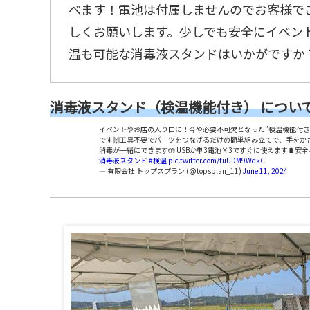
べます！電池は付属しませんのでお客様で
しくお願いします。少しでも安全にイベン
温も可能な消毒液スタンドはいかがですか
消毒液スタンド（検温機能付き） について
イベントやお店の入り口に！今や必要不可欠となった”検温機能付き
です🙌工具不要でパーツをつなげるだけの簡単組み立てで、手をか
消毒が一緒にできます🤲 USBか単3電池×3ですぐに使えます🔋安
消毒液スタンド
#検温
pic.twitter.com/tuUDM9WqkC
— 有限会社 トップスプラン (@topsplan_11)
June 11, 2024