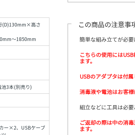
示
こ
パ
ス
ン
ー
タ
用
ち
ネ
タ
ト
イ
ッ
品
ら
ル
ッ
21
ン
フ
紹
紹
フ
グ
タ
介
≫
この商品の注意事
介
(D)130mm×高さ
ル
ビ
≫
サ
≫
ー
ュ
MC（司
ン
式
プ
ー
会者）
プ
簡単な組み立てが必要
0mm～1850mm
典
≫
リ
用
埼
ン
品
玉
グ
こちらの使用にはUS
紹
支
ス
介
ます。
店
タ
社
ッ
員
フ
USBのアダプタは付
イ
≫
ン
池3本(別売り)
配
タ
消毒液や電池はお客様
信
ビ
ス
ュ
タ
ー
組立などに工具は必要
ッ
フ
≫
ご返却の際は中の消毒
キ
カー×2、USBケーブ
ます。
ッ
チ
ーツ