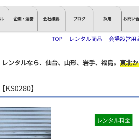
ル
企画・運営
会社概要
ブログ
採用
お問い
⋙
⋙
⋙
⋙
⋙
TOP
レンタル商品
会場設営用
企
会
ブ
採
お
画・
社
ロ
用
問
運
概
グ
ペ
い
 レンタルなら
、
仙台、山形、岩手、福島。
東北か
営
要
一
ー
合
ペ
ペ
覧
ジ
わ
ー
ー
は
ト
せ
S0280】
ジ
ジ
こ
ッ
⋘
イ
求
ト
ト
ち
プ
ン
人
ッ
ッ
ら
⋘
タ
情
≫
プ
プ
⋘
フ
ビ
報
スタ
レンタル料金
ォ
⋘
⋘
ュ
ッ
ー
ム
≫
≫
ー
≫
≫
≫
≫
フ・
か
正社
社
イ
棚・
会
椅