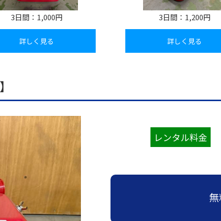
≫
≫
≫
≫
≫
運営
ら
員
員
ン
収納
場
子・
お
経
ビ
イ
主
の
≫
≫
(新
イ
サポ
タ
紹介
設
テー
3日間：
1,000円
3日間：
1,200円
す
営
ジ
ン
要
お
運
キ
卒・
ン
ー
営
ブル
≫
ート
す
理
ョ
タ
取
問
営
ャ
中
タ
ン
紹
紹介
イ
め
念
ン
ビ
引
い
ス
ン
途)
ビ
介
詳しく見る
詳しく見る
≫
ベ
≫
セ
ュ
先
合
タ
ペ
≫
≫
ュ
≫
地
ン
≫
照
ッ
ー
わ
ッ
ー
事
企
≫
ー
アル
域
ト
呉
明・
ト
せ
フ
ン
業
業
≫
主
バイ
≫
貢
用
服
音響
商
は
ス
定
情
会
要
≫
ト・
求
献
品
用
紹介
品
こ
タ
義
報
社
仕
受
パー
人
1】
紹
品
≫
≫
ち
ッ
の
入
付
≫
≫
ト
イ
介
紹
埼
生
ら
フ
雰
先
ス
ミ
事
ン
介
≫
玉
≫
活
囲
≫
タ
≫
ッ
業
≫
タ
会社
支
ス
≫
家
気
メ
ッ
ア
シ
内
関
ビ
訪
店
テ
宝
電
ー
フ
ン
ョ
容
≫
東
ュ
問・
紹
ー
飾
紹
ル
ケ
ン
地
の
ー
≫
≫
イン
レンタル料金
介
ジ
デ
介
か
ー
域
お
誘
≫
代
ター
≫
紹
ィ
≫
≫
ら
ト
貢
問
導
コ
表
ン
イ
介
ス
採
そ
の
ス
献
い
ス
ア
挨
ベ
プ
用
≫
の
お
タ
合
タ
バ
拶
≫
ン
レ
テ
他
問
ッ
わ
≫
ッ
リ
沿
ト
イ
ン
い
フ
せ
社
フ
ュ
革
デ
紹
ト
合
は
内
≫
ー
ィ
介
無
≫
紹
わ
行
ブ
≫
レ
進
介
≫
せ
事
ー
イ
ク
行
展
は
≫
ス
ベ
タ
ス