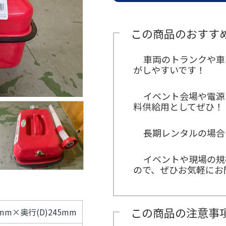
示
こ
パ
ス
ン
ー
タ
用
ち
ネ
タ
ト
イ
ッ
品
ら
ル
ッ
21
ン
フ
紹
紹
この商品のおすす
フ
グ
タ
介
≫
介
ル
ビ
≫
サ
≫
ー
ュ
MC（司
ン
式
プ
車両のトランクや車
ー
会者）
プ
典
がしやすいです！
≫
リ
用
埼
ン
品
玉
グ
紹
イベント会場や電源
支
ス
介
店
料供給用としてぜひ！
タ
社
ッ
員
フ
イ
長期レンタルの場合
≫
ン
配
タ
信
ビ
イベントや現場の規
ス
ュ
ので、ぜひお気軽にお
タ
ー
ッ
フ
≫
キ
この商品の注意事
0mm×奥行(D)245mm
ッ
チ