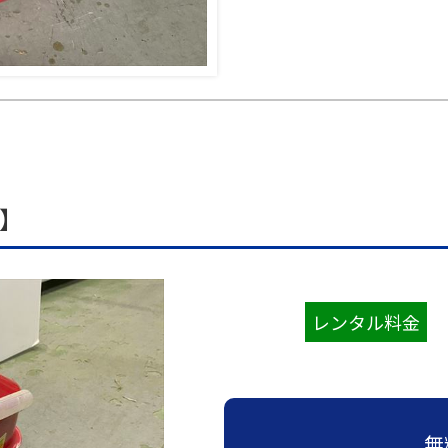
0】
レンタル料金
無