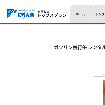
レ
ホーム
一
レンタ
よ
ン
覧
く
タ
⋙
は
あ
ル
ト
こ
る
ッ
の
ち
質
プ
流
ガソリン携行缶 レンタ
ら
問
ペ
≫
≫
≫
≫
れ
イ
椅
展
通
ー
ベ
子
示
信
ジ
ン
用
映
≫
ト
品
像
⋘
テ
用
ー
≫
≫
品
ブ
照
式
≫
ル
明
典
≫
≫
≫
≫
テ
用
≫
≫
レ
現
活
代
ン
品
会
音
ン
場
動
表
ト
場
響
≫
タ
実
紹
挨
≫
設
宝
≫
ル
績
介
拶
ス
営
飾
ゲ
商
≫
≫
≫
テ
用
デ