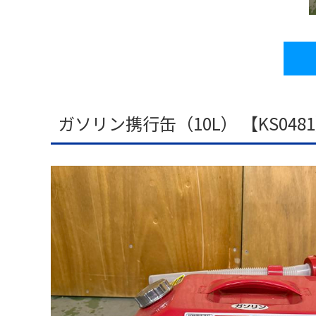
ー
品
タ
プ
カ
ー
品
ィ
ム
一
イ
ロ
タ
ジ
ス
≫
覧
プ
モ
ロ
プ
≫
生
≫
別
ー
グ
レ
パ
活
ト
商
シ
≫
イ
ネ
家
ピ
品
ョ
関
用
ル
電
ッ
ン
≫
東
品
ク
動
感
HP
≫
画
≫
動
≫
呉
ガソリン携行缶（10L） 【KS048
ニ
の
≫
イ
服
ュ
輪
採
ベ
用
ー
ス
用
ン
品
ス
ト
情
ト
ー
報
≫
21
リ
企
≫
グ
ー
画・
イ
ル
運営
≫
ン
ー
私
タ
プ
≫
の
ビ
お
≫
彩
ュ
す
問
り
ー
す
い
あ
め
≫
合
る
サ
ブ
わ
人
ー
ロ
せ
生
ビ
グ
ス
≫