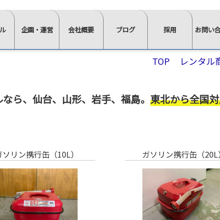
ル
企画・運営
会社概要
ブログ
採用
お問い
⋙
⋙
⋙
⋙
⋙
TOP
レンタル
企
会
ブ
採
お
画・
社
ロ
用
問
運
概
グ
ペ
い
ルなら、
仙台、山形、岩手、福島。
東北から全国対
営
要
一
ー
合
ペ
ペ
覧
ジ
わ
ー
ー
は
ト
せ
ジ
ジ
こ
ッ
⋘
イ
求
ト
ト
ち
プ
ガソリン携行缶（10L）
ガソリン携行缶（20L
ン
人
ッ
ッ
ら
⋘
タ
情
≫
プ
プ
⋘
フ
ビ
報
スタ
ォ
⋘
⋘
ュ
ッ
ー
ム
≫
≫
ー
≫
≫
≫
≫
フ・
か
正社
社
イ
棚・
会
椅