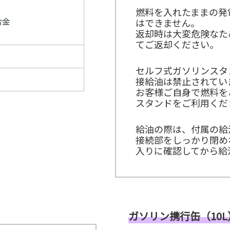
ン
燃料を入れたままの発
カ
合金
はできません。
ー
返却時は大変危険なた
≫
てご返却ください。
も
ぎ
り
セルフ式ガソリンスタ
ス
タ
接給油は禁止されてい
ッ
お客様ご自身で燃料を
フ
スタンドをご利用くだ
≫
着
ぐ
給油の際は、付属の給
る
接続部をしっかり閉め
み
入りに確認してから給
ス
タ
ッ
フ
ガソリン携行缶（10L） 