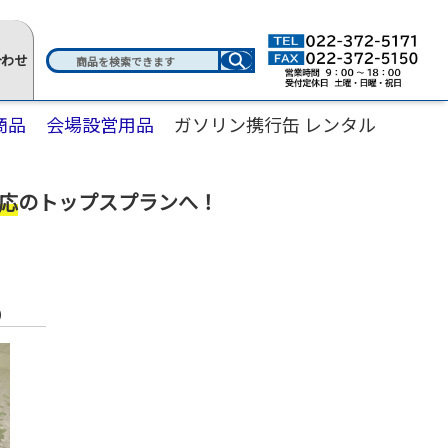
合わせ
商品
会場設営用品
ガソリン携行缶 レンタル
応
のトップスプランへ！
）