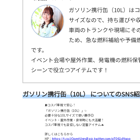
ガソリン携行缶（10L）は
サイズなので、持ち運びや
車両のトランクや現場にそ
ため、急な燃料補給や予備
です。
イベント会場や屋外作業、発電機の燃料保
シーンで役立つアイテムです！
ガソリン携行缶（10L） についてのSNS
⛽️コスパ重視で安心！
「ガソリン携行缶（10L）」✨
必要十分な10Lサイズで使い勝手◎
イベント・屋外作業・非常時にも大活躍！
コスパ重視でも妥協しない定番アイテム🔥
詳しくはこちらから
HP：
https://t.co/JOqmtUrgsB
pic.twitter.com/qT061dYopp