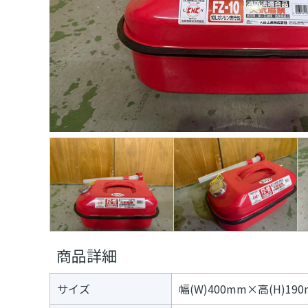
デ
≫
ジ
パ
タ
フ
ル
ォ
コ
ー
ン
マ
テ
ー
ン
ツ
≫
ト
プ
ネ
イ
タ
ー
≫
メ
デ
ィ
商品詳細
ア
サイズ
幅(W)400mm×高(H)19