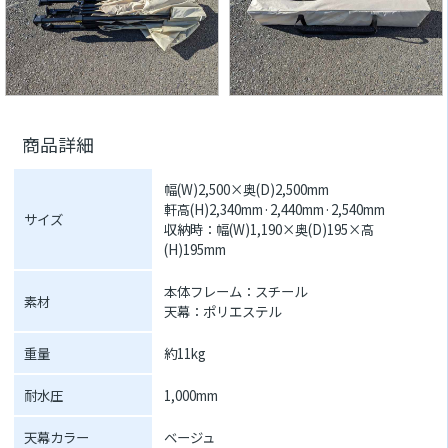
商品詳細
幅(W)2,500×奥(D)2,500mm
軒高(H)2,340mm·2,440mm·2,540mm
サイズ
収納時：幅(W)1,190×奥(D)195×高
(H)195mm
本体フレーム：スチール
素材
天幕：ポリエステル
重量
約11kg
耐水圧
1,000mm
天幕カラー
ベージュ