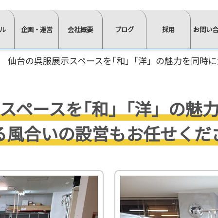
ル
企画・運営
会社概要
ブログ
採用
お問い
⋙
⋙
⋙
⋙
⋙
仙台の呉服展示スペースを｢和｣「洋」の魅力を同時
企
会
ブ
採
お
画・
社
ロ
用
問
運
概
グ
ペ
い
スペースを｢和｣「洋」の魅
営
要
一
ー
合
ペ
ペ
覧
ジ
わ
る風合いの設営もお任せくだ
ー
ー
は
ト
せ
ジ
ジ
こ
ッ
⋘
イ
求
ト
ト
ち
プ
ン
人
ッ
ッ
ら
⋘
タ
情
≫
プ
プ
⋘
フ
ビ
報
スタ
ォ
⋘
⋘
ュ
ッ
ー
ム
≫
≫
ー
≫
≫
≫
≫
フ・
か
正社
社
イ
棚・
会
椅