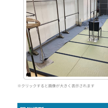
ー
品
タ
プ
カ
ー
品
ィ
ム
一
イ
ロ
タ
ジ
ス
≫
覧
プ
モ
ロ
プ
≫
生
≫
別
ー
グ
レ
パ
活
ト
商
シ
≫
イ
ネ
家
ピ
品
ョ
関
用
ル
電
ッ
ン
≫
東
品
ク
動
感
HP
≫
画
≫
動
≫
呉
ニ
の
≫
イ
服
ュ
輪
採
ベ
用
ー
ス
用
ン
品
ス
ト
情
ト
ー
報
≫
21
リ
企
≫
グ
ー
画・
イ
ル
運営
≫
ン
ー
私
タ
プ
≫
の
ビ
お
≫
彩
ュ
す
問
※クリックすると画像が大きく表示されます
り
ー
す
い
あ
め
≫
合
る
サ
ブ
わ
人
ー
ロ
せ
生
ビ
グ
ス
≫