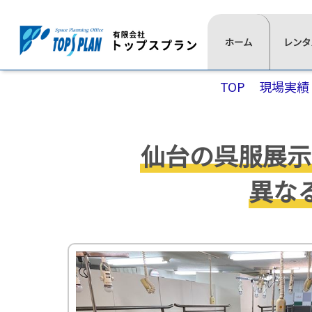
レ
ホーム
一
レンタ
よ
ン
覧
く
タ
⋙
は
あ
TOP
現場実績
ル
ト
こ
る
ッ
の
ち
質
プ
流
ら
問
仙台の呉服展示
ペ
≫
≫
≫
≫
れ
イ
椅
展
通
ー
ベ
子
示
信
異な
ジ
ン
用
映
≫
ト
品
像
⋘
テ
用
ー
≫
≫
品
ブ
照
式
≫
ル
明
典
≫
≫
≫
≫
テ
用
≫
≫
レ
現
活
代
ン
品
会
音
ン
場
動
表
ト
場
響
≫
タ
実
紹
挨
≫
設
宝
≫
ル
績
介
拶
ス
営
飾
ゲ
商
≫
≫
≫
テ
用
デ