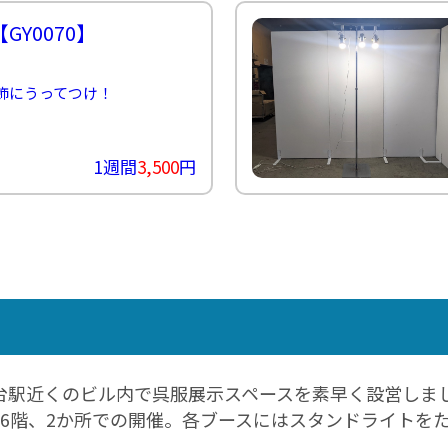
ン
【GY0070】
カ
ー
≫
も
飾にうってつけ！
ぎ
り
ス
タ
1週間
3,500
円
ッ
フ
≫
着
ぐ
る
み
ス
タ
ッ
フ
台駅近くのビル内で呉服展示スペースを素早く設営しま
と6階、2か所での開催。各ブースにはスタンドライトを