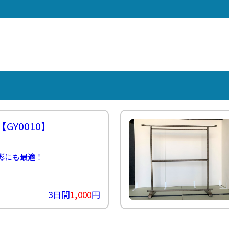
示
こ
パ
ス
ン
ー
タ
用
ち
ネ
タ
ト
イ
ッ
品
ら
ル
ッ
21
ン
フ
紹
紹
フ
グ
タ
介
≫
介
ル
ビ
≫
サ
≫
ー
ュ
MC（司
ン
式
プ
ー
会者）
プ
典
≫
リ
用
埼
ン
品
玉
グ
紹
支
ス
介
店
タ
社
ッ
員
【GY0010】
フ
イ
≫
ン
配
タ
信
影にも最適！
ビ
ス
ュ
タ
ー
ッ
フ
3日間
1,000
円
≫
キ
ッ
チ