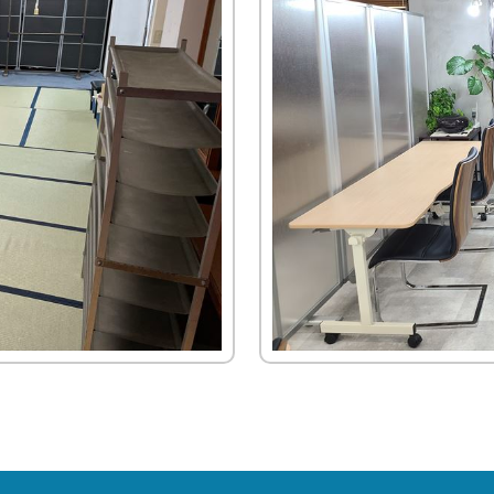
≫
≫
≫
≫
≫
運営
ら
員
員
ン
収納
場
子・
お
経
ビ
イ
主
の
≫
≫
(新
イ
サポ
タ
紹介
設
テー
す
営
ジ
ン
要
お
運
キ
卒・
ン
ー
営
ブル
≫
ート
す
理
ョ
タ
取
問
営
ャ
中
タ
ン
紹
紹介
イ
め
念
ン
ビ
引
い
ス
ン
途)
ビ
介
≫
ベ
≫
セ
ュ
先
合
タ
ペ
≫
≫
ュ
≫
地
ン
≫
照
ッ
ー
わ
ッ
ー
事
企
≫
ー
アル
域
ト
呉
明・
ト
せ
フ
ン
業
業
≫
主
バイ
≫
貢
用
服
音響
商
は
ス
定
情
会
要
≫
ト・
求
献
品
用
紹介
品
こ
タ
義
報
社
仕
受
パー
人
紹
品
≫
≫
ち
ッ
の
入
付
≫
≫
ト
イ
介
紹
埼
生
ら
フ
雰
先
ス
ミ
事
ン
介
≫
玉
≫
活
囲
≫
タ
≫
ッ
業
≫
タ
会社
支
ス
≫
家
気
メ
ッ
ア
シ
内
関
ビ
訪
店
テ
宝
電
ー
フ
ン
ョ
容
≫
東
ュ
問・
紹
ー
飾
紹
ル
ケ
ン
地
の
ー
≫
≫
イン
介
ジ
デ
介
か
ー
域
お
誘
≫
代
ター
≫
紹
ィ
≫
≫
ら
ト
貢
問
導
コ
表
ン
イ
介
ス
採
そ
の
ス
献
い
ス
ア
挨
ベ
プ
用
≫
の
お
タ
合
タ
バ
拶
≫
ン
レ
テ
他
問
ッ
わ
≫
ッ
リ
沿
ト
イ
ン
い
フ
せ
社
フ
ュ
革
デ
紹
ト
合
は
内
≫
ー
ィ
介
≫
紹
わ
行
ブ
≫
レ
進
介
≫
せ
事
ー
イ
ク
行
展
は
≫
ス
ベ
タ
ス