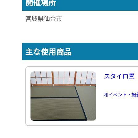
開催場所
デ
≫
ジ
パ
タ
宮城県仙台市
フ
ル
ォ
コ
ー
ン
マ
テ
ー
ン
ツ
主な使用商品
≫
ト
プ
ネ
スタイロ畳
イ
タ
ー
≫
和イベント・撮
メ
デ
ィ
ア