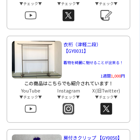
▼チェック▼
▼チェック▼
▼チェック▼
衣桁（津軽二段）
【GY0031】
着物を綺麗に魅せることが出来る！
1週間
1,000
円
この商品はこちらでも紹介されています！
YouTube
Instagram
X(旧Twitter)
▼チェック▼
▼チェック▼
▼チェック▼
房付きクリップ
【GY0050】