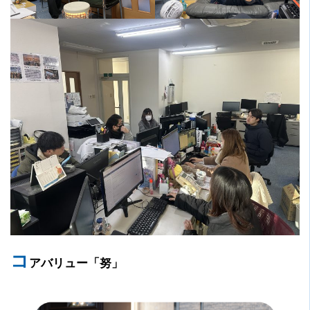
コ
アバリュー「努」