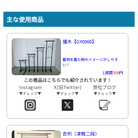
主な使用商品
撞木
【GY0060】
着物を着た時のイメージがしやす
い！
1週間
300
円
この商品はこちらでも紹介されています！
Instagram
X(旧Twitter)
弊社ブログ
▼チェック▼
▼チェック▼
▼チェック▼
衣桁（津軽二段）