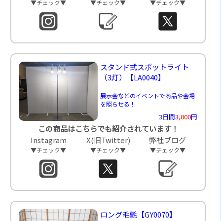
▼チェック▼
▼チェック▼
▼チェック▼
スタンド式スポットライト
（3灯）
【LA0040】
展示会などのイベントで商品や会場
を照らせる！
3日間
3,000
円
この商品はこちらでも紹介されています！
Instagram
X(旧Twitter)
弊社ブログ
▼チェック▼
▼チェック▼
▼チェック▼
ロング毛氈
【GY0070】