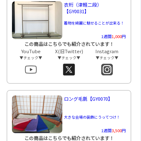
衣桁（津軽二段）
【GY0031】
着物を綺麗に魅せることが出来る！
1週間
1,000
円
この商品はこちらでも紹介されています！
YouTube
X(旧Twitter)
Instagram
▼チェック▼
▼チェック▼
▼チェック▼
ロング毛氈
【GY0070】
大きな会場の装飾にうってつけ！
1週間
3,500
円
この商品はこちらでも紹介されています！