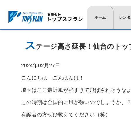
ホーム
レンタ
⋙
⋙
ト
一
ス
テージ高さ延長！仙台のトッ
ッ
覧
プ
は
ペ
こ
2024年02月27日
ー
ち
ジ
ら
こんにちは！こんばんは！
⋘
⋘
埼玉はここ最近風が強すぎて飛ばされそうな
≫
≫
≫
≫
≫
≫
≫
≫
この時期は全国的に風が強いのでしょうか、
レ
現
活
代
イ
椅
展
通
ン
場
動
表
ベ
子
示
信
タ
実
紹
挨
ン
用
映
有識者の方ぜひ教えてください（笑）
≫
ル
績
介
拶
ト
品
像
テ
商
用
≫
≫
≫
ー
≫
≫
品
品
タ
プ
カ
ブ
照
式