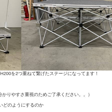
カ
ー
≫
も
ぎ
り
ス
タ
ッ
フ
≫
着
ぐ
る
み
ス
がH200を2つ重ねて繋げたステージになってます！
タ
ッ
フ
は分かりやすさ重視のためご了承ください。。）
いどのようにするのか