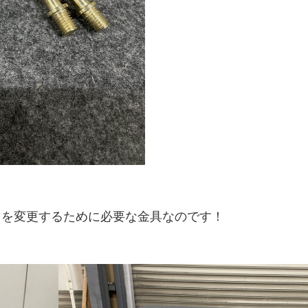
用
ち
ネ
タ
ト
イ
ッ
品
ら
ル
21
ッ
ン
フ
紹
グ
紹
フ
タ
≫
介
ル
介
ビ
≫
サ
ー
≫
ュ
MC（司
ン
プ
式
ー
会者）
プ
典
≫
リ
用
埼
ン
品
玉
グ
紹
支
ス
介
店
タ
社
ッ
員
フ
イ
≫
ン
配
タ
信
ビ
ス
ュ
さを変更するために必要な金具なのです！
タ
ー
ッ
フ
≫
キ
ッ
チ
ン