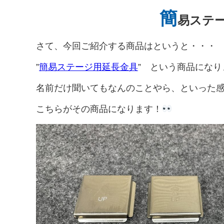
一
イ
ロ
タ
≫
ル
明
典
覧
簡
プ
モ
ロ
テ
用
≫
≫
易ステ
≫
別
ー
グ
ン
品
会
音
ト
商
シ
ト
≫
場
響
≫
ピ
品
ョ
関
≫
設
宝
≫
さて、今回ご紹介する商品はというと・・・
ッ
ン
≫
東
ス
営
飾
ゲ
ク
動
HP
デ
テ
用
デ
ー
画
”
簡易ステージ用延長金具
” という商品になり
≫
ジ
ー
品
ィ
≫
ム
ニ
タ
≫
ジ
ス
イ
≫
ュ
ル
採
プ
ベ
名前だけ聞いてもなんのことやら、といった
≫
生
ー
コ
用
レ
ン
パ
活
ス
ン
情
イ
ト
ネ
家
こちらがその商品になります！
テ
報
用
21
≫
ル
電
グ
ン
品
お
≫
ル
ツ
す
イ
≫
ー
す
≫
ン
呉
プ
め
ト
タ
服
≫
サ
プ
ビ
用
問
ー
ネ
ュ
品
い
ビ
イ
ー
合
ス
タ
≫
わ
ー
≫
ブ
せ
パ
≫
ロ
フ
メ
グ
ォ
デ