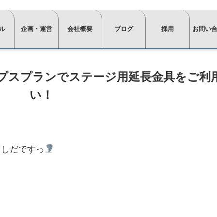
ル
企画・運営
会社概要
ブログ
採用
お問い
⋙
⋙
⋙
⋙
⋙
企
会
ブ
採
お
プスプランでステージ用延長金具をご利
画・
社
ロ
用
問
運
概
グ
ペ
い
い！
営
要
一
ー
合
ペ
ペ
覧
ジ
わ
ー
ー
は
ト
せ
⋘
ジ
ジ
こ
ッ
イ
求
ト
ト
ち
プ
よしだですっ
⋘
ン
人
ッ
ッ
ら
≫
⋘
タ
情
プ
プ
？
フ
スタ
⋘
⋘
ォ
ビ
報
ッ
ー
ュ
ム
≫
≫
フ・
≫
≫
≫
≫
ー
か
正社
社
イ
棚・
会
椅
運営
≫
≫
≫
≫
≫
ら
員
員
ン
収納
場
子・
お
経
ビ
イ
主