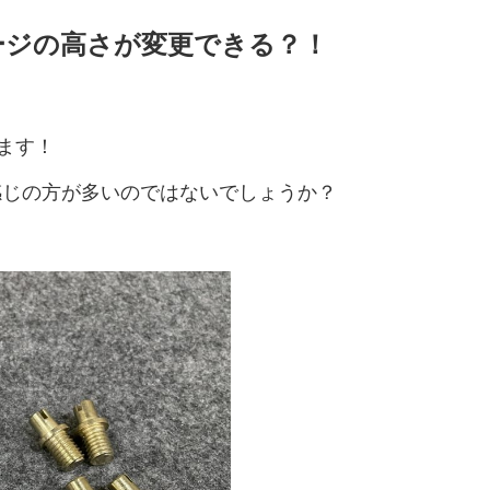
≫
≫
サポ
の
(新
イ
タ
紹介
設
テー
す
営
ジ
ン
要
運
キ
お
卒・
ン
ー
営
ブル
ート
≫
す
理
ョ
タ
取
ージの高さが変更できる？！
営
ャ
問
中
タ
ン
紹
紹介
イ
め
念
ン
ビ
引
ス
ン
い
途)
ビ
介
≫
ベ
≫
セ
ュ
先
タ
ペ
≫
≫
合
ュ
≫
地
ン
≫
照
ッ
ー
ッ
ー
事
企
≫
わ
ー
アル
域
ト
呉
明・
ト
フ
ン
業
業
≫
主
せ
バイ
≫
貢
用
服
音響
商
ス
定
情
会
要
は
≫
ます！
ト・
求
献
品
用
紹介
品
タ
義
報
社
仕
こ
受
パー
人
紹
品
≫
≫
≫
ッ
の
入
ち
付
≫
≫
ト
イ
介
紹
埼
生
感じの方が多いのではないでしょうか？
現
フ
雰
先
ら
ス
ミ
事
ン
介
≫
玉
≫
活
場
囲
タ
≫
ッ
業
≫
≫
タ
会社
支
ス
≫
家
実
気
ッ
ア
シ
内
関
メ
ビ
訪
店
テ
宝
電
績
フ
ン
ョ
容
≫
東
ー
ュ
問・
紹
ー
飾
紹
ケ
ン
地
の
ル
ー
≫
≫
イン
介
ジ
デ
介
ー
域
お
か
誘
≫
代
ター
≫
紹
ィ
≫
≫
ト
貢
問
ら
導
コ
表
ン
イ
介
ス
採
そ
ス
献
い
の
ス
ア
挨
ベ
プ
用
≫
の
タ
合
お
タ
バ
拶
≫
ン
レ
テ
他
ッ
わ
問
≫
ッ
リ
沿
ト
イ
ン
フ
せ
い
社
フ
ュ
革
デ
紹
ト
は
合
内
≫
ー
ィ
≫
介
紹
わ
行
ブ
≫
レ
進
介
≫
せ
事
ー
イ
ク
行
展
は
≫
ス
ベ
タ
ス
示
こ
パ
ス
ン
ー
タ