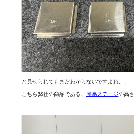
ー
ィ
マ
ア
ー
と見せられてもまだわからないですよね、、
こちら弊社の商品である、
簡易ステージ
の高