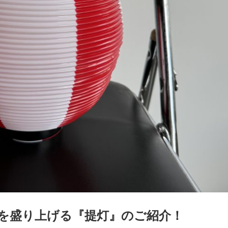
用
ち
ネ
タ
ト
イ
ッ
品
ら
ル
21
ッ
ン
フ
紹
グ
紹
フ
タ
≫
介
ル
介
ビ
≫
サ
ー
≫
ュ
MC（司
ン
プ
式
ー
会者）
プ
典
≫
リ
用
埼
ン
品
玉
グ
紹
支
ス
介
店
タ
社
ッ
員
フ
イ
≫
ン
配
タ
信
ビ
ス
ュ
タ
ー
ッ
フ
≫
キ
ッ
を盛り上げる『提灯』のご紹介！
チ
ン