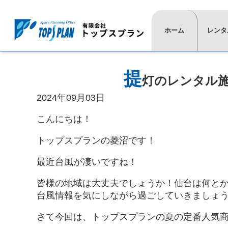
ホーム
レンタ
⋙
⋙
ト
一
提
灯のレンタル
ッ
覧
プ
は
2024年09月03日
ペ
こ
ー
ち
こんにちは！
ジ
ら
⋘
⋘
トップスプランの菱沼です！
最近台風が凄いですね！
≫
≫
≫
≫
≫
≫
≫
≫
レ
現
活
代
イ
椅
展
通
皆様の地域は大丈夫でしょうか！仙台は何と
ン
場
動
表
ベ
子
示
信
台風情報を気にしながら過ごしていきましょ
タ
実
紹
挨
ン
用
映
≫
ル
績
介
拶
ト
品
像
テ
商
用
さて今回は、トップスプランの夏の定番人気
≫
≫
≫
ー
≫
≫
品
品
タ
プ
カ
ブ
照
式