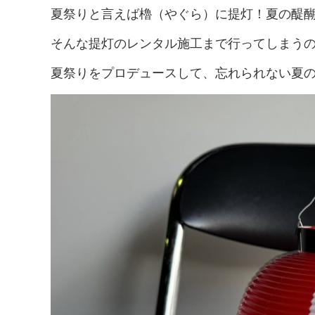
一
イ
ロ
タ
≫
ル
明
典
夏祭りと言えば櫓（やぐら）に提灯！夏の醍
覧
プ
モ
ロ
テ
用
≫
≫
≫
別
ー
グ
ン
品
会
音
そんな提灯のレンタル施工まで行ってしまう
ト
商
シ
ト
≫
場
響
≫
ピ
品
ョ
関
≫
設
宝
≫
ッ
ン
≫
東
ス
営
飾
夏祭りをプロデュースして、忘れられない夏
ゲ
ク
動
HP
デ
テ
用
デ
ー
画
≫
ジ
ー
品
ィ
≫
ム
ニ
タ
≫
ジ
ス
イ
≫
ュ
ル
採
プ
ベ
≫
生
ー
コ
用
レ
ン
パ
活
ス
ン
情
イ
ト
ネ
家
テ
報
用
21
≫
ル
電
グ
ン
品
お
≫
ル
ツ
す
イ
≫
ー
す
≫
ン
呉
プ
め
ト
タ
服
≫
サ
プ
ビ
用
問
ー
ネ
ュ
品
い
ビ
イ
ー
合
ス
タ
≫
わ
ー
≫
ブ
せ
パ
≫
ロ
フ
メ
グ
ォ
デ