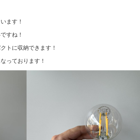
カ
ー
≫
も
まいます！
ぎ
り
いですね！
ス
タ
パクトに収納できます！
ッ
フ
≫
になっております！
着
ぐ
る
み
ス
タ
ッ
フ