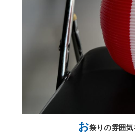
ー
ィ
マ
ア
ー
お
祭りの雰囲気