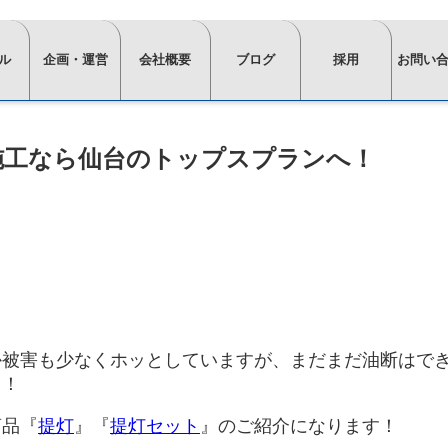
ル
企画・運営
会社概要
ブログ
採用
お問い
⋙
⋙
⋙
⋙
⋙
企
会
ブ
採
お
施工なら仙台のトップスプランへ！
画・
社
ロ
用
問
運
概
グ
ペ
い
営
要
一
ー
合
ペ
ペ
覧
ジ
わ
ー
ー
は
ト
せ
⋘
ジ
ジ
こ
ッ
イ
求
ト
ト
ち
プ
⋘
ン
人
ッ
ッ
ら
≫
⋘
タ
情
プ
プ
フ
スタ
か被害も少なくホッとしていますが、まだまだ油断はで
⋘
⋘
ォ
ビ
報
ッ
う！
ー
ュ
ム
≫
≫
フ・
≫
≫
≫
≫
ー
か
正社
社
商品『
提灯
』『
提灯セット
』のご紹介になります！
イ
棚・
会
椅
運営
≫
≫
≫
≫
≫
ら
員
員
ン
収納
場
子・
お
経
ビ
イ
主