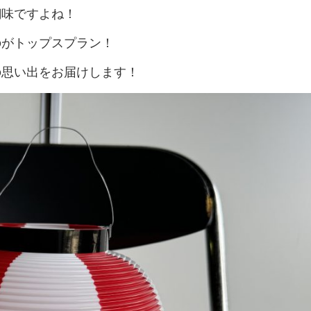
≫
≫
サポ
の
(新
イ
タ
紹介
設
テー
す
営
ジ
ン
要
醐味ですよね！
運
キ
お
卒・
ン
ー
営
ブル
ート
≫
す
理
ョ
タ
取
営
ャ
問
中
タ
ン
紹
紹介
イ
め
念
ン
ビ
引
ス
ン
い
途)
ビ
のがトップスプラン！
介
≫
ベ
≫
セ
ュ
先
タ
ペ
≫
≫
合
ュ
≫
地
ン
≫
照
ッ
ー
ッ
ー
事
企
≫
わ
ー
アル
域
ト
呉
明・
の思い出をお届けします！
ト
フ
ン
業
業
≫
主
せ
バイ
≫
貢
用
服
音響
商
ス
定
情
会
要
は
≫
ト・
求
献
品
用
紹介
品
タ
義
報
社
仕
こ
受
パー
人
紹
品
≫
≫
≫
ッ
の
入
ち
付
≫
≫
ト
イ
介
紹
埼
生
現
フ
雰
先
ら
ス
ミ
事
ン
介
≫
玉
≫
活
場
囲
タ
≫
ッ
業
≫
≫
タ
会社
支
ス
≫
家
実
気
ッ
ア
シ
内
関
メ
ビ
訪
店
テ
宝
電
績
フ
ン
ョ
容
≫
東
ー
ュ
問・
紹
ー
飾
紹
ケ
ン
地
の
ル
ー
≫
≫
イン
介
ジ
デ
介
ー
域
お
か
誘
≫
代
ター
≫
紹
ィ
≫
≫
ト
貢
問
ら
導
コ
表
ン
イ
介
ス
採
そ
ス
献
い
の
ス
ア
挨
ベ
プ
用
≫
の
タ
合
お
タ
バ
拶
≫
ン
レ
テ
他
ッ
わ
問
≫
ッ
リ
沿
ト
イ
ン
フ
せ
い
社
フ
ュ
革
デ
紹
ト
は
合
内
≫
ー
ィ
≫
介
紹
わ
行
ブ
≫
レ
進
介
≫
せ
事
ー
イ
ク
行
展
は
≫
ス
ベ
タ
ス
示
こ
パ
ス
ン
ー
タ