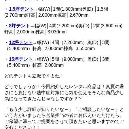
・
1.5坪テント
→幅(W)│1間(1,800mm)奥(D) │1.5間
(2,700mm)軒高│2,000mm棟高│2,670mm
・
8坪テント
→幅(W)│4間(7,200mm)奥(D) │2間(3,600mm)
軒高│2,000mm棟高│3,030mm
・
12坪テント
→幅(W)│4間（7,200mm）奥(D) │3間
（5,400mm）軒高│2,000mm棟高│3,550mm
・
15坪テント
→幅(W)│5間（9,000mm）奥(D) │3間
（5,400mm）軒高│2,000mm
どのテントも立派ですよね！
どうでしょうか！今回紹介したレンタル商品は！真夏の暑
さにも負けない熱中症対策にも気を使えるそんな商品少し
気になってきたんじゃなしですか？？
「もう少し詳細が知りたいな～」「ご相談したいな～」と
いう方がいましたら営業担当の者にお伝えいただけたら、
ご希望に添ってご提案をさせて頂きたいと思いますのでご
安心ください！！