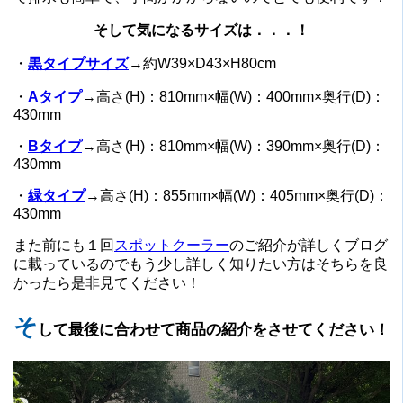
そして気になるサイズは．．．！
・
黒タイプサイズ
→約W39×D43×H80cm
・
Aタイプ
→高さ(H)：810mm×幅(W)：400mm×奥行(D)：
430mm
・
Bタイプ
→高さ(H)：810mm×幅(W)：390mm×奥行(D)：
430mm
・
緑タイプ
→高さ(H)：855mm×幅(W)：405mm×奥行(D)：
430mm
また前にも１回
スポットクーラー
のご紹介が詳しくブログ
に載っているのでもう少し詳しく知りたい方はそちらを良
かったら是非見てください！
そ
して最後に合わせて商品の紹介をさせてください！