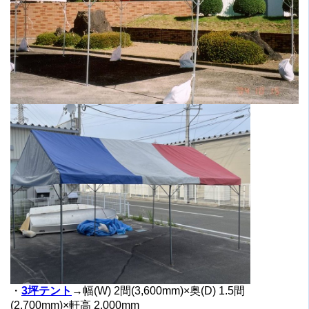
・
3坪テント
→幅(W) 2間(3,600mm)×奥(D) 1.5間
(2,700mm)×軒高 2,000mm