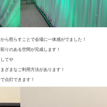
用
ち
ネ
タ
ト
イ
ッ
品
ら
ル
21
ッ
ン
フ
紹
グ
紹
フ
タ
≫
介
ル
介
ビ
≫
サ
ー
≫
ュ
MC（司
ン
プ
式
ー
会者）
プ
典
≫
リ
用
埼
ン
品
玉
グ
紹
下から照らすことで会場に一体感がでました！
支
ス
介
店
タ
社
で彩りのある空間が完成します！
ッ
員
フ
イ
としてや
≫
ン
配
タ
信
ビ
さまざまなご利用方法があります！
ス
ュ
タ
ー
けで点灯できます！
ッ
フ
≫
キ
ッ
チ
ン