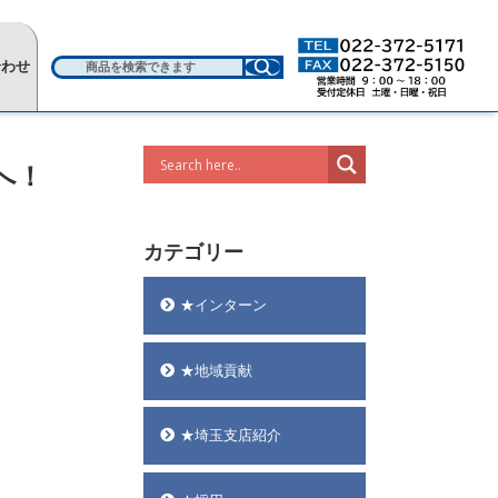
合わせ
へ！
カテゴリー
★インターン
★地域貢献
★埼玉支店紹介