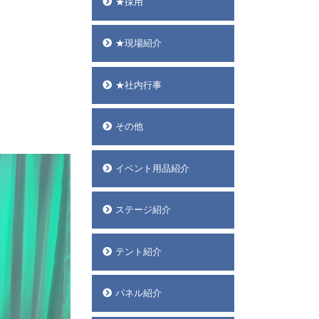
★採用
★現場紹介
★社内行事
その他
イベント用品紹介
ステージ紹介
テント紹介
パネル紹介