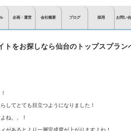
ル
企画・運営
会社概要
ブログ
採用
お問い
⋙
⋙
⋙
⋙
⋙
企
会
ブ
採
お
イトをお探しなら仙台のトップスプラン
画・
社
ロ
用
問
運
概
グ
ペ
い
営
要
一
ー
合
ペ
ペ
覧
ジ
わ
ー
ー
は
ト
せ
⋘
ジ
ジ
こ
ッ
イ
求
ト
ト
ち
プ
た！
⋘
ン
人
ッ
ッ
ら
≫
⋘
タ
情
プ
プ
フ
スタ
照らしてとても目立つようになりました！
⋘
⋘
ォ
ビ
報
ッ
ー
ュ
すよね、、！
ム
≫
≫
フ・
≫
≫
≫
≫
ー
か
正社
社
イ
棚・
会
椅
運営
≫
≫
≫
≫
≫
ら
員
員
ン
収納
場
子・
ティがあるとより一層完成度が上がりますよね！
お
経
ビ
イ
主