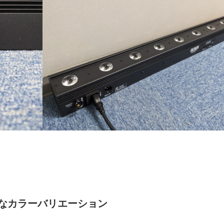
カ
ー
≫
も
ぎ
り
ス
タ
ッ
フ
≫
着
ぐ
る
み
ス
タ
ッ
フ
なカラーバリエーション