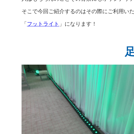
一
イ
ロ
タ
≫
ル
明
典
覧
プ
モ
ロ
テ
用
≫
≫
そこで今回ご紹介するのはその際にご利用い
≫
別
ー
グ
ン
品
会
音
ト
商
シ
ト
≫
場
響
≫
「
フットライト
」になります！
ピ
品
ョ
関
≫
設
宝
≫
ッ
ン
≫
東
ス
営
飾
ゲ
ク
動
HP
デ
テ
用
デ
ー
画
≫
ジ
ー
品
ィ
≫
ム
ニ
タ
≫
ジ
ス
イ
≫
ュ
ル
採
プ
ベ
≫
生
ー
コ
用
レ
ン
パ
活
ス
ン
情
イ
ト
ネ
家
テ
報
用
21
≫
ル
電
グ
ン
品
お
≫
ル
ツ
す
イ
≫
ー
す
≫
ン
呉
プ
め
ト
タ
服
≫
サ
プ
ビ
用
問
ー
ネ
ュ
品
い
ビ
イ
ー
合
ス
タ
≫
わ
ー
≫
ブ
せ
パ
≫
ロ
フ
メ
グ
ォ
デ