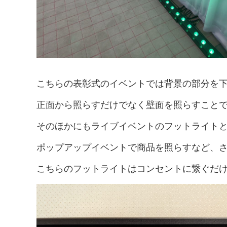
ー
ィ
マ
ア
ー
こちらの表彰式のイベントでは背景の部分を
正面から照らすだけでなく壁面を照らすこと
そのほかにもライブイベントのフットライト
ポップアップイベントで商品を照らすなど、
こちらのフットライトはコンセントに繋ぐだ