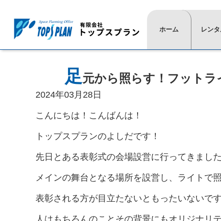
ホーム
レンタ
⋙
⋙
ト
一
足
元から照らす！フットラ
ッ
覧
プ
は
2024年03月28日
ペ
こ
ー
ち
こんにちは！こんばんは！
ジ
ら
⋘
⋘
トップスプランのよしだです！
先日とある表彰式の会場設営に行ってきまし
≫
≫
≫
≫
≫
≫
≫
≫
レ
現
活
代
イ
椅
展
通
メインの舞台となる場所を設営し、ライトで
ン
場
動
表
ベ
子
示
信
タ
実
紹
挨
ン
用
映
≫
表彰される方が目立たないともったいないで
ル
績
介
拶
ト
品
像
テ
商
用
≫
≫
≫
ー
≫
≫
品
品
人はもちろんのことその背景にもオリジナリ
タ
プ
カ
ブ
照
式