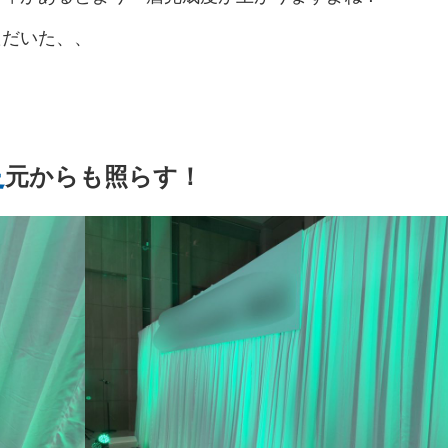
≫
≫
サポ
の
(新
イ
タ
紹介
設
テー
す
営
ジ
ン
要
運
キ
お
卒・
ン
ー
営
ブル
ート
≫
す
理
ョ
タ
取
ただいた、、
営
ャ
問
中
タ
ン
紹
紹介
イ
め
念
ン
ビ
引
ス
ン
い
途)
ビ
介
≫
ベ
≫
セ
ュ
先
タ
ペ
≫
≫
合
ュ
≫
地
ン
≫
照
ッ
ー
ッ
ー
事
企
≫
わ
ー
アル
域
ト
呉
明・
ト
フ
ン
業
業
≫
主
せ
バイ
≫
貢
用
服
音響
商
ス
定
情
会
要
は
≫
ト・
求
献
品
用
紹介
品
タ
義
報
社
仕
こ
受
パー
人
紹
品
≫
≫
≫
ッ
の
入
ち
足
付
≫
≫
ト
イ
介
紹
元からも照らす！
埼
生
現
フ
雰
先
ら
ス
ミ
事
ン
介
≫
玉
≫
活
場
囲
タ
≫
ッ
業
≫
≫
タ
会社
支
ス
≫
家
実
気
ッ
ア
シ
内
関
メ
ビ
訪
店
テ
宝
電
績
フ
ン
ョ
容
≫
東
ー
ュ
問・
紹
ー
飾
紹
ケ
ン
地
の
ル
ー
≫
≫
イン
介
ジ
デ
介
ー
域
お
か
誘
≫
代
ター
≫
紹
ィ
≫
≫
ト
貢
問
ら
導
コ
表
ン
イ
介
ス
採
そ
ス
献
い
の
ス
ア
挨
ベ
プ
用
≫
の
タ
合
お
タ
バ
拶
≫
ン
レ
テ
他
ッ
わ
問
≫
ッ
リ
沿
ト
イ
ン
フ
せ
い
社
フ
ュ
革
デ
紹
ト
は
合
内
≫
ー
ィ
≫
介
紹
わ
行
ブ
≫
レ
進
介
≫
せ
事
ー
イ
ク
行
展
は
≫
ス
ベ
タ
ス
示
こ
パ
ス
ン
ー
タ