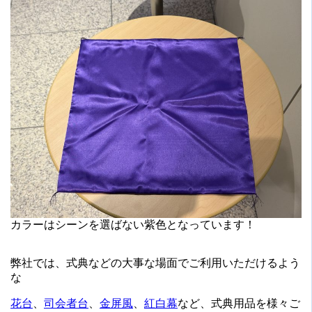
カラーはシーンを選ばない紫色となっています！
弊社では、式典などの大事な場面でご利用いただけるよう
な
花台
、
司会者台
、
金屏風
、
紅白幕
など、式典用品を様々ご