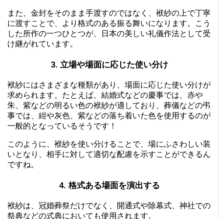
また、金封をそのまま手渡すのではなく、袱紗の上で丁寧
に渡すことで、より格式のある振る舞いになります。こう
した所作の一つひとつが、日本の美しい礼儀作法として受
け継がれています。
3. 立場や場面に応じた使い分け
袱紗にはさまざまな種類があり、場面に応じた使い分けが
求められます。たとえば、結婚式などの慶事では、赤や
朱、紫などの明るい色の袱紗が適しており、葬儀などの弔
事では、紺や灰色、紫などの落ち着いた色を使用するのが
一般的となっているそうです！
このように、袱紗を使い分けることで、場にふさわしい装
いとなり、相手に対して適切な配慮を示すことができるん
ですね。
4. 格式ある場面を演出する
袱紗は、冠婚葬祭だけでなく、開通式や除幕式、神社での
祭典などの式典においても使用されます。