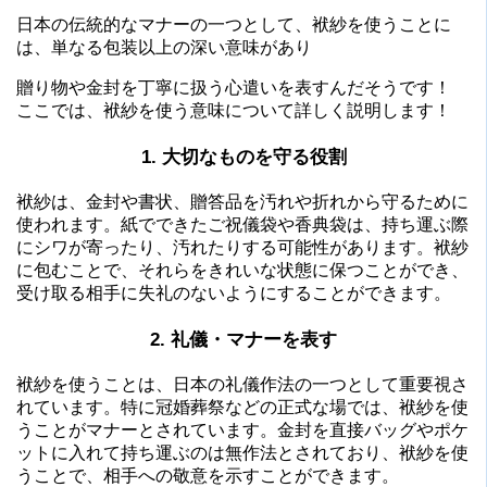
日本の伝統的なマナーの一つとして、袱紗を使うことに
は、単なる包装以上の深い意味があり
贈り物や金封を丁寧に扱う心遣いを表すんだそうです！
ここでは、袱紗を使う意味について詳しく説明します！
1. 大切なものを守る役割
袱紗は、金封や書状、贈答品を汚れや折れから守るために
使われます。紙でできたご祝儀袋や香典袋は、持ち運ぶ際
にシワが寄ったり、汚れたりする可能性があります。袱紗
に包むことで、それらをきれいな状態に保つことができ、
受け取る相手に失礼のないようにすることができます。
2. 礼儀・マナーを表す
袱紗を使うことは、日本の礼儀作法の一つとして重要視さ
れています。特に冠婚葬祭などの正式な場では、袱紗を使
うことがマナーとされています。金封を直接バッグやポケ
ットに入れて持ち運ぶのは無作法とされており、袱紗を使
うことで、相手への敬意を示すことができます。