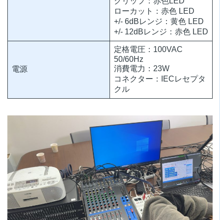
クリップ：赤色LED
ローカット：赤色 LED
+/- 6dBレンジ：黄色 LED
+/- 12dBレンジ：赤色 LED
定格電圧：100VAC
50/60Hz
消費電力：23W
電源
コネクター：IECレセプタ
クル