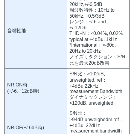
20kHz,+/-0.5dB
周波数特性：10Hz to
50kHz, +0.5/3dB
レンジ：+/-6 and、
+/-12Db
音響性能
THD+N：<0.04%, 0.02%
typical at +4dBu, 1kHz
*International：<-80d,
20Hz to 20kHz
ノイズリダクション：S/N
比を最大20dB改善
S/N比：>102dB,
unweighted, ref：
NR ON時
+4dBu,22kHz
(+/-6、12dB時)
measurement Bandwidth
ダイナミックレンジ：
>120dB, unweighted
S/N比：
>94dB,unweighedm ref：
+4dBu, 22dHz
NR OF(+/-6dB時)
measurement bandwidth