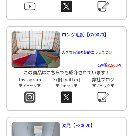
ロング毛氈
【GY0070】
大きな会場の装飾にうってつけ！
1週間
3,500
円
この商品はこちらでも紹介されています！
Instagram
X(旧Twitter)
弊社ブログ
▼チェック▼
▼チェック▼
▼チェック▼
姿見
【EX0020】