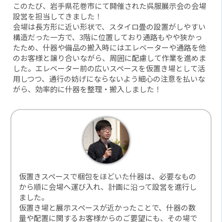
このたび、岩手県花巻市にて開催された呉服展示会の会場
設営を担当してきました！
会場は長方形に近い形状で、スタイロ畳の設置がしやすい
構造だった一方で、3階に位置しており通路もやや狭かっ
たため、什器や備品の搬入時にはエレベーターや通路を他
のお客様と譲り合いながら、周囲に配慮して作業を進めま
した。エレベーター前の広いスペースを仮置き場として活
用しつつ、通行の妨げにならないよう細心の注意を払いな
がら、効率的に什器を整理・搬入しました！
仮置きスペースで梱包をほどいた什器は、必要なもの
から順に会場へ運び入れ、計画に沿って設営を進行し
ました。
仮置き場と展示スペースが近かったことで、什器の数
量や配置に関するお客様からのご要望にも、その場で