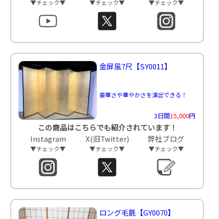
▼チェック▼
▼チェック▼
▼チェック▼
金屏風7尺
【SY0011】
豪華さや華やかさを演出できる！
3日間
15,000
円
この商品はこちらでも紹介されています！
Instagram
X(旧Twitter)
弊社ブログ
▼チェック▼
▼チェック▼
▼チェック▼
ロング毛氈
【GY0070】