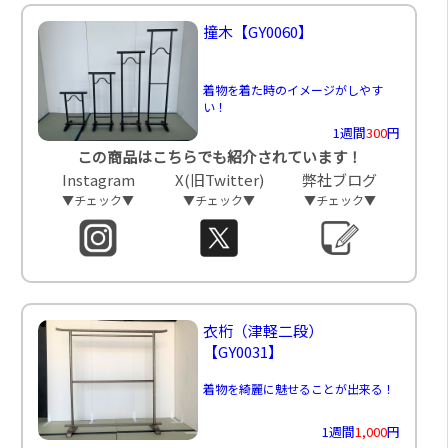
撞木
【GY0060】
着物を着た時のイメージがしやす
い！
1週間
300
円
この商品はこちらでも紹介されています！
Instagram
X(旧Twitter)
弊社ブログ
▼チェック▼
▼チェック▼
▼チェック▼
衣桁（津軽二段）
【GY0031】
着物を綺麗に魅せることが出来る！
1週間
1,000
円