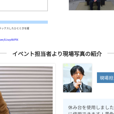
ン
カ
ー
≫
も
ぎ
ラックスしたひとときを提
り
ス
タ
.com/0JsrpNVPIX
ッ
フ
イベント担当者より現場写真の紹介
≫
着
ぐ
る
み
ス
現場担
タ
ッ
フ
休み台を使用しました
に使用できます！黒色