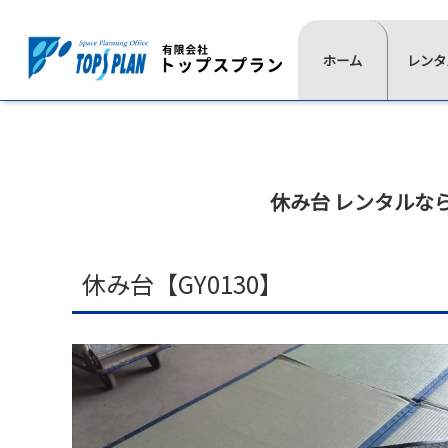
レ
ホーム
一
レンタ
よ
ン
覧
く
タ
⋙
は
あ
ル
ト
こ
る
ッ
の
ち
質
プ
流
休み台 レンタルな
ら
問
ペ
≫
≫
≫
≫
れ
イ
椅
展
通
ー
ベ
子
示
信
ジ
ン
用
映
≫
休み台【GY0130】
ト
品
像
⋘
テ
用
ー
≫
≫
品
ブ
照
式
≫
ル
明
典
≫
≫
≫
≫
テ
用
≫
≫
レ
現
活
代
ン
品
会
音
ン
場
動
表
ト
場
響
≫
タ
実
紹
挨
≫
設
宝
≫
ル
績
介
拶
ス
営
飾
ゲ
商
≫
≫
≫
テ
用
デ