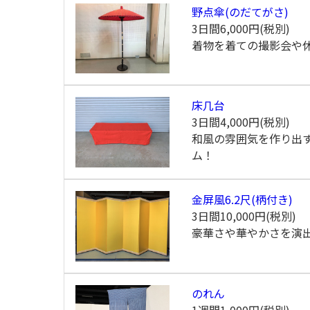
野点傘(のだてがさ)
3日間
6,000円(税別)
着物を着ての撮影会や
床几台
3日間
4,000円(税別)
和風の雰囲気を作り出
ム！
金屏風6.2尺(柄付き)
3日間
10,000円(税別)
豪華さや華やかさを演
のれん