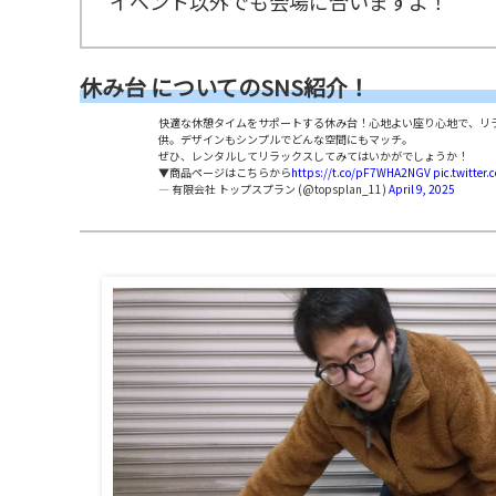
イベント以外でも会場に合いますよ！
休み台 についてのSNS紹介！
快適な休憩タイムをサポートする休み台！心地よい座り心地で、リ
供。デザインもシンプルでどんな空間にもマッチ。
ぜひ、レンタルしてリラックスしてみてはいかがでしょうか！
▼商品ページはこちらから
https://t.co/pF7WHA2NGV
pic.twitter
— 有限会社 トップスプラン (@topsplan_11)
April 9, 2025