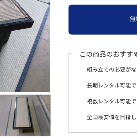
≫
≫
≫
≫
≫
運営
ら
員
員
ン
収納
場
子・
お
経
ビ
イ
主
の
≫
≫
(新
イ
サポ
タ
紹介
設
テー
す
営
ジ
ン
要
お
運
キ
卒・
ン
ー
営
ブル
≫
ート
す
理
ョ
タ
取
問
無
営
ャ
中
タ
ン
紹
紹介
イ
め
念
ン
ビ
引
い
ス
ン
途)
ビ
介
≫
ベ
≫
セ
ュ
先
合
タ
ペ
≫
≫
ュ
≫
地
ン
≫
照
ッ
ー
わ
ッ
ー
事
企
≫
ー
アル
域
ト
呉
明・
ト
せ
フ
ン
業
業
≫
主
バイ
≫
貢
用
服
音響
商
は
ス
定
情
会
要
≫
ト・
求
献
品
用
紹介
品
こ
タ
義
報
社
仕
受
パー
人
紹
品
この商品のおすす
≫
≫
ち
ッ
の
入
付
≫
≫
ト
イ
介
紹
埼
生
ら
フ
雰
先
ス
ミ
事
ン
介
≫
玉
≫
活
囲
≫
タ
≫
ッ
業
≫
タ
会社
組み立ての必要がな
支
ス
≫
家
気
メ
ッ
ア
シ
内
関
ビ
訪
店
テ
宝
電
ー
フ
ン
ョ
容
≫
東
ュ
問・
紹
ー
飾
紹
ル
ケ
ン
地
の
ー
≫
≫
イン
長期レンタル可能で
介
ジ
デ
介
か
ー
域
お
誘
≫
代
ター
≫
紹
ィ
≫
≫
ら
ト
貢
問
導
コ
表
ン
イ
介
ス
採
そ
の
ス
献
い
ス
ア
挨
ベ
複数レンタル可能で
プ
用
≫
の
お
タ
合
タ
バ
拶
≫
ン
レ
テ
他
問
ッ
わ
≫
ッ
リ
沿
ト
イ
ン
い
フ
せ
社
フ
ュ
革
デ
紹
全国最安値を目指し
ト
合
は
内
≫
ー
ィ
介
≫
紹
わ
行
ブ
≫
レ
進
介
≫
せ
事
ー
イ
ク
行
展
は
≫
ス
ベ
タ
ス