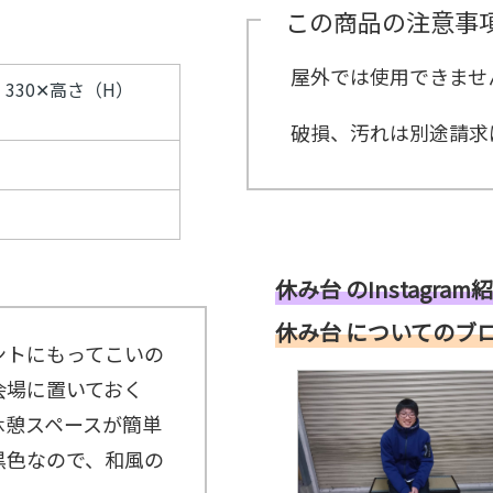
示
こ
パ
ス
ン
ー
この商品の注意事
タ
用
ち
ネ
タ
ト
イ
ッ
品
ら
ル
ッ
21
ン
フ
紹
紹
フ
グ
タ
屋外では使用できませ
介
≫
介
）330✕高さ（H）
ル
ビ
≫
サ
≫
ー
ュ
MC（司
ン
式
プ
ー
破損、汚れは別途請求
会者）
プ
典
≫
リ
用
埼
ン
品
玉
グ
紹
支
ス
介
店
タ
社
ッ
員
フ
イ
休み台 のInstagram
≫
ン
配
タ
休み台 についてのブ
信
ビ
ントにもってこいの
ス
ュ
タ
ー
会場に置いておく
ッ
フ
休憩スペースが簡単
≫
キ
黒色なので、和風の
ッ
チ