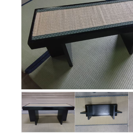
ー
品
タ
プ
カ
ー
品
ィ
ム
一
イ
ロ
タ
ジ
ス
≫
覧
プ
モ
ロ
プ
≫
生
≫
別
ー
グ
レ
パ
活
ト
商
シ
≫
イ
ネ
家
ピ
品
ョ
関
用
ル
電
ッ
ン
≫
東
品
ク
動
感
HP
≫
画
≫
動
≫
呉
ニ
の
≫
イ
服
ュ
輪
採
ベ
用
ー
ス
用
ン
品
ス
ト
情
ト
ー
報
≫
21
リ
企
≫
グ
ー
画・
イ
ル
運営
≫
ン
ー
私
タ
プ
≫
の
ビ
お
≫
彩
ュ
す
問
り
ー
す
い
あ
め
≫
合
る
サ
ブ
わ
人
ー
ロ
せ
生
ビ
グ
ス
≫