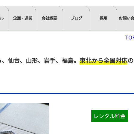
ル
企画・運営
会社概要
ブログ
採用
お問い
⋙
⋙
⋙
⋙
⋙
TO
企
会
ブ
採
お
画・
社
ロ
用
問
運
概
グ
ペ
い
ら
、
仙台、山形、岩手、福島。
東北から全国対応
の
営
要
一
ー
合
ペ
ペ
覧
ジ
わ
ー
ー
は
ト
せ
ジ
ジ
こ
ッ
⋘
イ
求
ト
ト
ち
プ
ン
人
ッ
ッ
ら
⋘
タ
情
≫
プ
プ
⋘
フ
ビ
報
スタ
レンタル料金
ォ
⋘
⋘
ュ
ッ
ー
ム
≫
≫
ー
≫
≫
≫
≫
フ・
か
正社
社
イ
棚・
会
椅