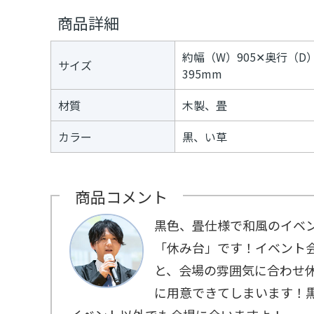
デ
≫
商品詳細
ジ
パ
タ
フ
ル
ォ
約幅（W）905✕奥行（D
コ
サイズ
ー
395mm
ン
マ
テ
ー
ン
材質
木製、畳
ツ
≫
カラー
黒、い草
ト
プ
ネ
イ
タ
商品コメント
ー
≫
メ
黒色、畳仕様で和風のイベ
デ
「休み台」です！イベント
ィ
ア
と、会場の雰囲気に合わせ
に用意できてしまいます！