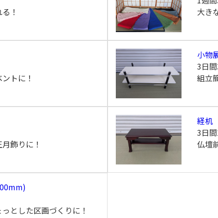
1週間
れる！
大き
小物
3日間
ベントに！
組立
経机
3日間
正月飾りに！
仏壇
0mm)
ょっとした区画づくりに！