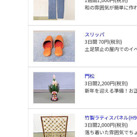
1週間
1,000円(税別)
和の雰囲気が簡単に作
スリッパ
3日間
70円(税別)
土足禁止の屋内でのイ
門松
3日間
2,200円(税別)
新年を迎える準備！お
竹製ラティスパネル(H90
3日間
2,000円(税別)
落ち着いた雰囲気でち