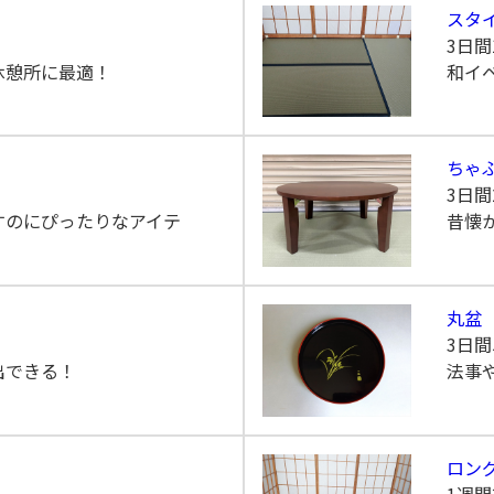
スタ
3日間
休憩所に最適！
和イ
ちゃ
3日間
すのにぴったりなアイテ
昔懐
丸盆
3日間
出できる！
法事
ロン