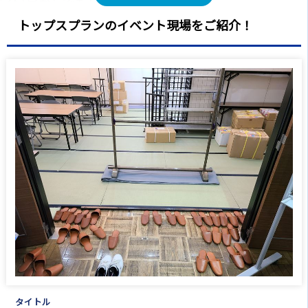
Q.
1足からでもレンタル可能ですか？
A.
大丈夫です！お気軽にご連絡ください！
トップスプランのイベント現場をご紹介！
Q.
どんな場面でよく使われますか？
A.
体育館や大きな会場でのご使用から、セミナーでの
ご使用まで幅広くご利用頂いております！
Q.
よく一緒にレンタルされる商品は何になります
か？
A.
下足棚
が一番多いですが、
会議用テーブル
や
椅子
も
一緒にご使用頂くことが多いです！
Q.
200足くらいお借りしたいのですが、複数借りるこ
とはできますか？
A.
大丈夫です！在庫状況を確認してからになりますの
で、お気軽にお問合せください！
タイトル