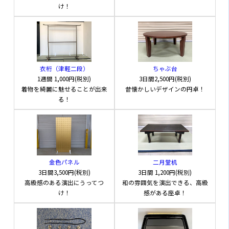
け！
衣桁（津軽二段）
ちゃぶ台
1週間
1,000円(税別)
3日間
2,500円(税別)
着物を綺麗に魅せることが出来
昔懐かしいデザインの円卓！
る！
金色パネル
二月堂机
3日間
3,500円(税別)
3日間
1,200円(税別)
高級感のある演出にうってつ
和の雰囲気を演出できる、高級
け！
感がある座卓！