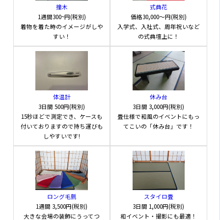
撞木
式典花
1週間
300~円(税別)
価格
30,000～円(税別)
着物を着た時のイメージがしや
入学式、入社式、周年祝いなど
すい！
の式典壇上に！
体温計
休み台
3日間
500円(税別)
3日間
3,000円(税別)
15秒ほどで測定でき、ケースも
畳仕様で和風のイベントにもっ
付いておりますので持ち運びも
てこいの「休み台」です！
しやすいです!
ロング毛氈
スタイロ畳
1週間
3,500円(税別)
3日間
1,000円(税別)
大きな会場の装飾にうってつ
和イベント・撮影にも最適！