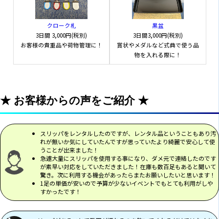
クローク札
黒盆
3日間
3,000円(税別)
3日間
3,000円(税別)
お客様の貴重品や荷物管理に！
賞状やメダルなど式典で使う品
物を入れる際に！
★ お客様からの声をご紹介 ★
スリッパをレンタルしたのですが、レンタル品ということもあり汚
れが無いか気にしていたんですが思っていたより綺麗で安心して使
うことが出来ました！
急遽大量にスリッパを使用する事になり、ダメ元で連絡したのです
が素早い対応をしていただきました！在庫も数百足もあると聞いて
驚き。次に利用する機会があったらまたお願いしたいと思います！
1足の単価が安いので予算が少ないイベントでもとても利用がしや
すかったです！