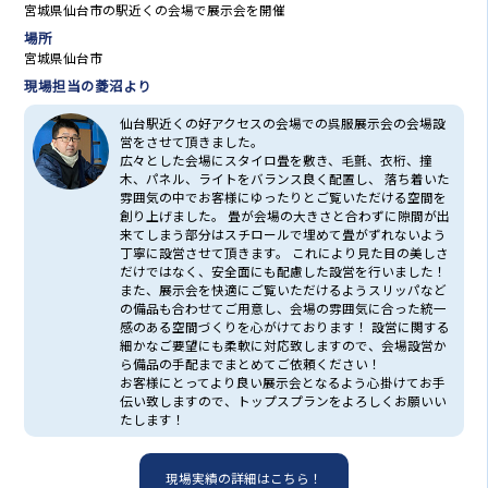
宮城県仙台市の駅近くの会場で展示会を開催
Q.
半屋外で使用できますか？
場所
A.
申し訳ございません！屋内のみでの使用となってお
宮城県仙台市
ります。土汚れなどがあった場合は別途清掃代を頂く
現場担当の菱沼より
ことがあります。
仙台駅近くの好アクセスの会場での呉服展示会の会場設
営をさせて頂きました。
広々とした会場にスタイロ畳を敷き、毛氈、衣桁、撞
Q.
長期でお借りすることはできますか？
木、パネル、ライトをバランス良く配置し、 落ち着いた
A.
大丈夫です！長期レンタルですと、長期割引を適用
雰囲気の中でお客様にゆったりとご覧いただける空間を
創り上げました。 畳が会場の大きさと合わずに隙間が出
させていただきます！
来てしまう部分はスチロールで埋めて畳がずれないよう
丁寧に設営させて頂きます。 これにより見た目の美しさ
だけではなく、安全面にも配慮した設営を行いました！
Q.
発送で対応していただくことは可能でしょうか？
また、展示会を快適にご覧いただけるようスリッパなど
の備品も合わせてご用意し、会場の雰囲気に合った統一
A.
可能です！距離により金額が変わりますので、お気
感のある空間づくりを心がけております！ 設営に関する
軽にご相談ください！
細かなご要望にも柔軟に対応致しますので、会場設営か
ら備品の手配までまとめてご依頼ください！
お客様にとってより良い展示会となるよう心掛けてお手
伝い致しますので、トップスプランをよろしくお願いい
Q.
何センチまで入りますか？
たします！
A.
スリッパのサイズが26cmとなっております！
現場実績の詳細はこちら！