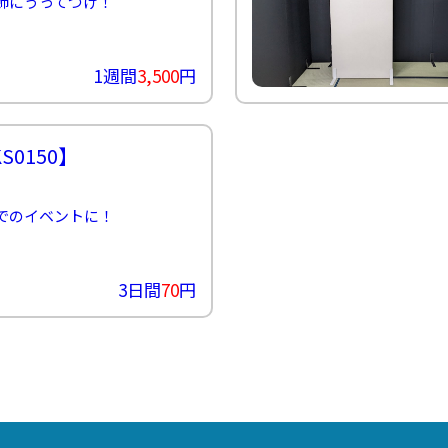
飾にうってつけ！
1週間
3,500
円
S0150】
でのイベントに！
3日間
70
円