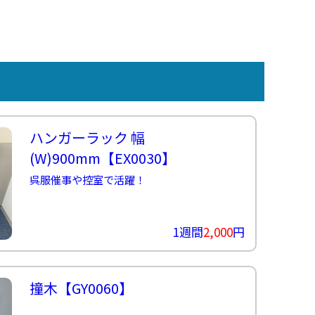
ハンガーラック 幅
(W)900mm
【EX0030】
呉服催事や控室で活躍！
1週間
2,000
円
撞木
【GY0060】