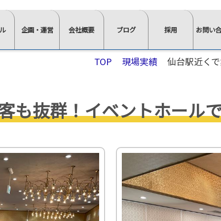
ル
企画・運営
会社概要
ブログ
採用
お問い
⋙
⋙
⋙
⋙
⋙
TOP
現場実績
仙台駅近くで
企
会
ブ
採
お
画・
社
ロ
用
問
運
概
グ
ペ
い
客も抜群！イベントホール
営
要
一
ー
合
ペ
ペ
覧
ジ
わ
ー
ー
は
ト
せ
ジ
ジ
こ
ッ
⋘
イ
求
ト
ト
ち
プ
ン
人
ッ
ッ
ら
⋘
タ
情
≫
プ
プ
⋘
フ
ビ
報
スタ
ォ
⋘
⋘
ュ
ッ
ー
ム
≫
≫
ー
≫
≫
≫
≫
フ・
か
正社
社
イ
棚・
会
椅