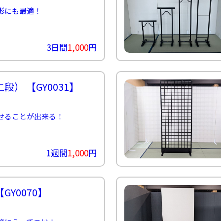
ン
影にも最適！
カ
ー
≫
も
3日間
1,000
円
ぎ
り
ス
タ
二段）
【GY0031】
ッ
フ
≫
着
せることが出来る！
ぐ
る
み
ス
1週間
1,000
円
タ
ッ
フ
【GY0070】