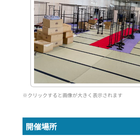
ー
品
タ
プ
カ
ー
品
ィ
ム
一
イ
ロ
タ
ジ
ス
≫
覧
プ
モ
ロ
プ
≫
生
≫
別
ー
グ
レ
パ
活
ト
商
シ
≫
イ
ネ
家
ピ
品
ョ
関
用
ル
電
ッ
ン
≫
東
品
ク
動
感
HP
≫
画
≫
動
≫
呉
ニ
の
≫
イ
服
ュ
輪
採
ベ
用
ー
ス
用
ン
品
ス
ト
情
ト
ー
報
≫
21
リ
企
≫
グ
ー
画・
イ
ル
運営
≫
ン
ー
※クリックすると画像が大きく表示されます
私
タ
プ
≫
の
ビ
お
≫
彩
ュ
す
問
り
ー
す
い
あ
め
≫
合
る
開催場所
サ
ブ
わ
人
ー
ロ
せ
生
ビ
グ
ス
≫