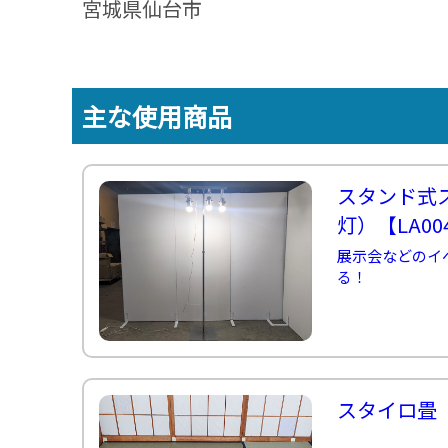
宮城県仙台市
デ
≫
ジ
パ
タ
フ
ル
ォ
コ
ー
ン
主な使用商品
マ
テ
ー
ン
ツ
≫
スタンド式
ト
プ
灯）
【LA00
ネ
イ
展示会などのイ
タ
る！
ー
≫
メ
デ
ィ
ア
スタイロ畳