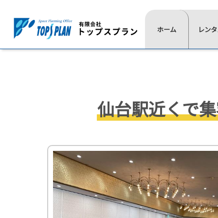
レ
ホーム
一
レンタ
よ
ン
覧
く
タ
⋙
は
あ
ル
ト
こ
る
ッ
の
ち
質
プ
流
ら
問
仙台駅近くで集
ペ
≫
≫
≫
≫
れ
イ
椅
展
通
ー
ベ
子
示
信
ジ
ン
用
映
≫
ト
品
像
⋘
テ
用
ー
≫
≫
品
ブ
照
式
≫
ル
明
典
≫
≫
≫
≫
テ
用
≫
≫
レ
現
活
代
ン
品
会
音
ン
場
動
表
ト
場
響
≫
タ
実
紹
挨
≫
設
宝
≫
ル
績
介
拶
ス
営
飾
ゲ
商
≫
≫
≫
テ
用
デ