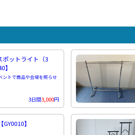
示
こ
パ
ス
ン
ー
タ
用
ち
ネ
タ
ト
イ
ッ
品
ら
ル
ッ
21
ン
フ
紹
紹
フ
グ
タ
介
≫
介
ル
ビ
≫
サ
≫
ー
ュ
MC（司
ン
式
プ
ー
会者）
プ
典
≫
リ
用
埼
ン
品
玉
グ
紹
支
スポットライト（3
ス
介
店
タ
40】
社
ッ
員
フ
ベントで商品や会場を照らせ
イ
≫
ン
配
タ
信
ビ
ス
ュ
3日間
3,000
円
タ
ー
ッ
フ
≫
【GY0010】
キ
ッ
チ