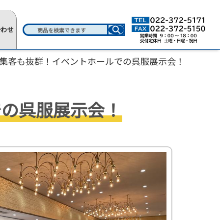
合わせ
集客も抜群！イベントホールでの呉服展示会！
での呉服展示会！