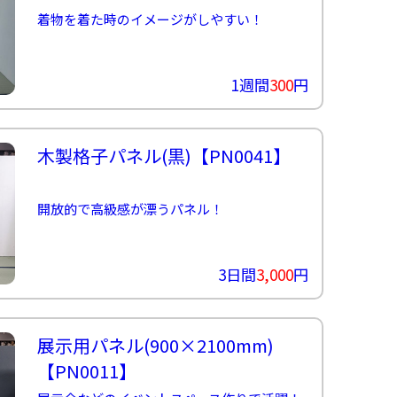
着物を着た時のイメージがしやすい！
1週間
300
円
木製格子パネル(黒)
【PN0041】
開放的で高級感が漂うパネル！
3日間
3,000
円
展示用パネル(900×2100mm)
【PN0011】