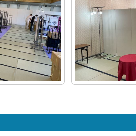
≫
≫
≫
≫
≫
運営
ら
員
員
ン
収納
場
子・
お
経
ビ
イ
主
の
≫
≫
(新
イ
サポ
タ
紹介
設
テー
す
営
ジ
ン
要
お
運
キ
卒・
ン
ー
営
ブル
≫
ート
す
理
ョ
タ
取
問
営
ャ
中
タ
ン
紹
紹介
イ
め
念
ン
ビ
引
い
ス
ン
途)
ビ
介
≫
ベ
≫
セ
ュ
先
合
タ
ペ
≫
≫
ュ
≫
地
ン
≫
照
ッ
ー
わ
ッ
ー
事
企
≫
ー
アル
域
ト
呉
明・
ト
せ
フ
ン
業
業
≫
主
バイ
≫
貢
用
服
音響
商
は
ス
定
情
会
要
≫
ト・
求
献
品
用
紹介
品
こ
タ
義
報
社
仕
受
パー
人
紹
品
≫
≫
ち
ッ
の
入
付
≫
≫
ト
イ
介
紹
埼
生
ら
フ
雰
先
ス
ミ
事
ン
介
≫
玉
≫
活
囲
≫
タ
≫
ッ
業
≫
タ
会社
支
ス
≫
家
気
メ
ッ
ア
シ
内
関
ビ
訪
店
テ
宝
電
ー
フ
ン
ョ
容
≫
東
ュ
問・
紹
ー
飾
紹
ル
ケ
ン
地
の
ー
≫
≫
イン
介
ジ
デ
介
か
ー
域
お
誘
≫
代
ター
≫
紹
ィ
≫
≫
ら
ト
貢
問
導
コ
表
ン
イ
介
ス
採
そ
の
ス
献
い
ス
ア
挨
ベ
プ
用
≫
の
お
タ
合
タ
バ
拶
≫
ン
レ
テ
他
問
ッ
わ
≫
ッ
リ
沿
ト
イ
ン
い
フ
せ
社
フ
ュ
革
デ
紹
ト
合
は
内
≫
ー
ィ
介
≫
紹
わ
行
ブ
≫
レ
進
介
≫
せ
事
ー
イ
ク
行
展
は
≫
ス
ベ
タ
ス